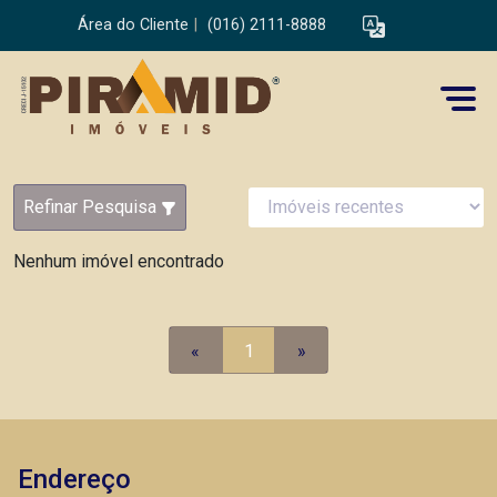
Área do Cliente
|
(016) 2111-8888
Refinar Pesquisa
Nenhum imóvel encontrado
«
1
»
Endereço