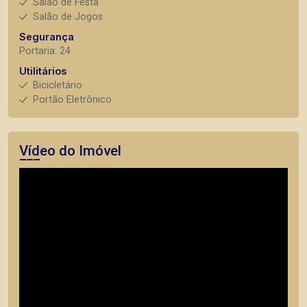
Salão de Festa
Salão de Jogos
Segurança
Portaria: 24
Utilitários
Bicicletário
Portão Eletrônico
Vídeo do Imóvel