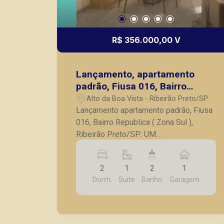
R$ 356.000,00 V
Lançamento, apartamento
padrão, Fiusa 016, Bairro
Republica, ( Zona Sul ),
Alto da Boa Vista - Ribeirão Preto/SP
Ribeirão Preto/SP
Lançamento apartamento padrão, Fiusa
016, Bairro Republica ( Zona Sul ),
Ribeirão Preto/SP: UM
EMPREENDIMENTO NO PONTO MAIS
ICÔNICO DE RIBEIRÃO. O cruzamento
2
1
2
1
das avenidas Prof. João Fiúsa e
Dorm.
Suite
Banho
Garagem
Caramuru é um dos pontos mais
desejados de Ribeirão Preto, onde o
morador tem fácil acesso a uma vasta e
completa rede de serviços e