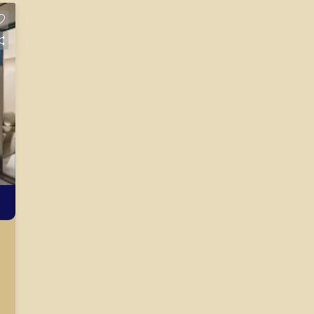
facilidades. - Apartamentos com
52,44m² com diversas opções de
tipologia; - 2 quartos, sendo 1 suíte; -
Varanda; - Acabamentos diferenciados;
- Sistema de lazer bosque: - Espaço
Mulher - Espaço Zen (Augusto Cury) -
Coworking - Home Market - Academia -
Vestiários (fem., masc. e PcD) - Quadra
de Beach Tennis - 2 Áreas Gourmet
com Churrasqueira - 3 Churrasqueiras -
Pet Place - Playground - Bosque -
Campo de Futebol de Grama - Salão de
Festas com Área Gourmet - Piscina
Adulto com raia de 16,70 m, Deck
Molhado e Hidro - Piscina Infantil com
Brinquedo Aquático - Solarium -
Bicicletários * Consulte tabela de
valores. A Piramid tem como objetivo
atender seus clientes com agilidade e