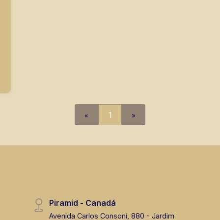
segurança, em locação, vendas de
imóveis prontos, usados ou mesmo
nos principais lançamentos da cidade
de Ribeirão Preto.
«
1
»
Piramid - Canadá
Avenida Carlos Consoni, 880 - Jardim