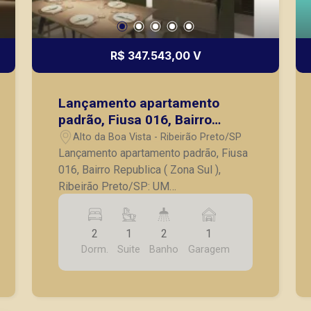
R$ 347.543,00 V
Lançamento apartamento
padrão, Fiusa 016, Bairro
Republica, (Zona Sul), Ribeirão
Alto da Boa Vista - Ribeirão Preto/SP
Preto/SP
Lançamento apartamento padrão, Fiusa
016, Bairro Republica ( Zona Sul ),
Ribeirão Preto/SP: UM
EMPREENDIMENTO NO PONTO MAIS
ICÔNICO DE RIBEIRÃO. O cruzamento
2
1
2
1
das avenidas Prof. João Fiúsa e
Dorm.
Suite
Banho
Garagem
Caramuru é um dos pontos mais
desejados de Ribeirão Preto, onde o
morador tem fácil acesso a uma vasta e
completa rede de serviços e