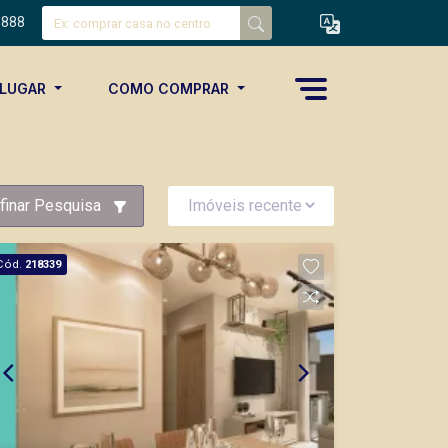
8888
ALUGAR
COMO COMPRAR
finar Pesquisa
Cód.
218339