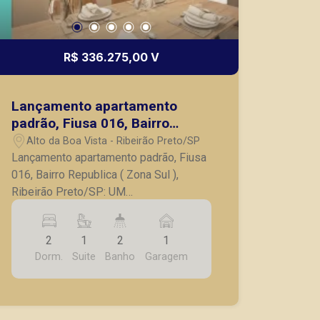
R$ 336.275,00 V
Lançamento apartamento
padrão, Fiusa 016, Bairro
Republica ( Zona Sul ), Ribeirão
Alto da Boa Vista - Ribeirão Preto/SP
Preto/SP:
Lançamento apartamento padrão, Fiusa
016, Bairro Republica ( Zona Sul ),
Ribeirão Preto/SP: UM
EMPREENDIMENTO NO PONTO MAIS
ICÔNICO DE RIBEIRÃO. O cruzamento
2
1
2
1
das avenidas Prof. João Fiúsa e
Dorm.
Suite
Banho
Garagem
Caramuru é um dos pontos mais
desejados de Ribeirão Preto, onde o
morador tem fácil acesso a uma vasta e
completa rede de serviços e