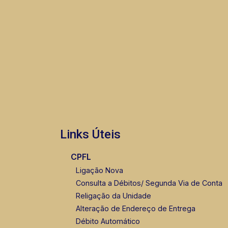
raia de 16,70 m, Deck Molhado e Hidro
- Piscina Infantil com Brinquedo
Aquático - Solarium - Bicicletários ***
Consulte tabela de valores. A Piramid
tem como objetivo atender seus
clientes com agilidade e segurança, em
locação, vendas de imóveis prontos,
usados ou mesmo nos principais
lançamentos da cidade de Ribeirão
Preto.
Links Úteis
CPFL
Ligação Nova
Consulta a Débitos/ Segunda Via de Conta
Religação da Unidade
Alteração de Endereço de Entrega
Débito Automático