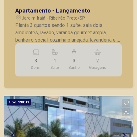
Apartamento - Lançamento
Jardim Irajá - Ribeirão Preto/SP
Planta 3 quartos sendo 1 suíte, sala dois
ambientes, lavabo, varanda gourmet ampla,
banheiro social, cozinha planejada, lavanderia e 2
vagas de garagem. Entrega prevista para Outubro
de 2022. Exemplo de fluxo de pagamento: ato de
3
1
3
2
R$74.534,18 mais 8 parcelas mensais de
Dorm.
Suite
Banho
Garagens
R$9.316,77 com primeira vencendo em
25/01/2022 e financiamento de R$ 596.273,45 na
chaves. * consultar tabelas atualizadas e
unidades disponíveis
Cód.
198311