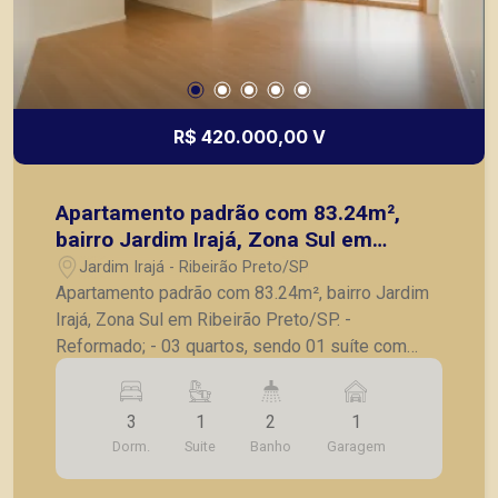
R$ 420.000,00 V
Apartamento padrão com 83.24m²,
bairro Jardim Irajá, Zona Sul em
Ribeirão Preto/SP.
Jardim Irajá - Ribeirão Preto/SP
Apartamento padrão com 83.24m², bairro Jardim
Irajá, Zona Sul em Ribeirão Preto/SP. -
Reformado; - 03 quartos, sendo 01 suíte com
armários e sacada; - Banheiro social; - Sala para
02 ambientes; - Sacada; - Cozinha com armários
3
1
2
1
planejados novos; - Lavanderia; - 01 vaga de
Dorm.
Suite
Banho
Garagem
garagem. A Piramid tem como objetivo atender
seus clientes com agilidade e segurança, em