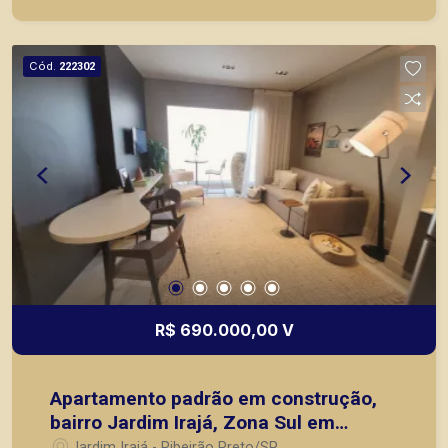
locação, vendas de imóveis prontos, usados ou
mesmo nos principais lançamentos da cidade de
Ribeirão Preto.
Cód.
222302
R$ 690.000,00 V
Apartamento padrão em construção,
bairro Jardim Irajá, Zona Sul em
Ribeirão Preto/SP.
Jardim Irajá - Ribeirão Preto/SP