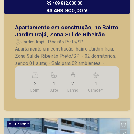
R$ 469.812.000,00
R$ 499.900,00 V
Apartamento em construção, no Bairro
Jardim Irajá, Zona Sul de Ribeirão
Preto/SP;
Jardim Irajá - Ribeirão Preto/SP
Apartamento em construção, bairro Jardim Irajá,
Zona Sul de Ribeirão Preto/SP; - 02 dormitórios,
sendo 01 suíte; - Sala para 02 ambientes; -
Varanda gourmet; - Banheiro social; - Cozinha; -
Lavanderia; - 01 vaga de garagem. *Previsão de
2
1
2
1
entrega para Dezembro de 2027.* A Piramid tem
Dorm.
Suite
Banho
Garagem
como objetivo atender seus clientes com
agilidade e segurança, em locação, vendas de
imóveis prontos, usados ou mesmo nos
principais lançamentos da cidade de Ribeirão
Preto.
Cód.
198317