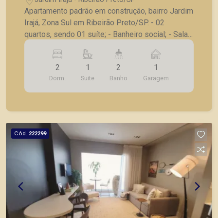
Apartamento padrão em construção, bairro Jardim
Irajá, Zona Sul em Ribeirão Preto/SP. - 02
quartos, sendo 01 suíte; - Banheiro social; - Sala
para 02 ambientes, com sacada; - Cozinha; - 01
vaga de garagem coberta. *CONSULTE
2
1
2
1
UNIDADES DISPONÍVEIS E TABELAS
Dorm.
Suite
Banho
Garagem
ATUALIZADAS* Prédio diferenciado, com fino
acabamento, ideal para Airbnb. *Fotos do
decorado, apartamento duplo modular studio*
*ENTREGA PREVISTA PARA AGOSTO/2028* Seja
para vender, alugar ou adquirir seu imóvel entre
Cód.
222299
em contato com a Piramid Imóveis, a sua
imobiliária em Ribeirão Preto.