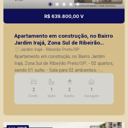
R$ 639.800,00 V
Apartamento em construção, no Bairro
Jardim Irajá, Zona Sul de Ribeirão
Preto/SP;
Jardim Irajá - Ribeirão Preto/SP
Apartamento em construção, no Bairro Jardim
Irajá, Zona Sul de Ribeirão Preto/SP; - 02 quartos,
sendo 01 suíte; - Sala para 02 ambientes; -
Varanda gourmet; - Banheiro social; - Cozinha; -
Lavanderia; - 01 vaga de garagem. **Previsão de
2
1
2
1
entrega para Dezembro de 2027.** A Piramid tem
Dorm.
Suite
Banho
Garagem
como objetivo atender seus clientes com
agilidade e segurança, em locação, vendas de
imóveis prontos, usados ou mesmo nos
principais lançamentos da cidade de Ribeirão
Preto.
Cód.