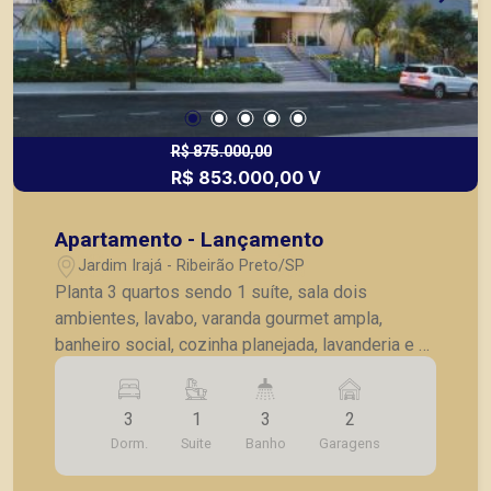
R$ 875.000,00
R$ 853.000,00 V
Apartamento - Lançamento
Jardim Irajá - Ribeirão Preto/SP
Planta 3 quartos sendo 1 suíte, sala dois
ambientes, lavabo, varanda gourmet ampla,
banheiro social, cozinha planejada, lavanderia e 2
vagas de garagem. Entrega prevista para Outubro
de 2022. Exemplo de fluxo de pagamento: ato de
3
1
3
2
R$74.534,18 mais 8 parcelas mensais de
Dorm.
Suite
Banho
Garagens
R$9.316,77 com primeira vencendo em
25/01/2022 e financiamento de R$ 596.273,45 na