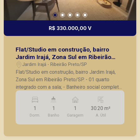
R$ 330.000,00 V
Flat/Studio em construção, bairro
Jardim Irajá, Zona Sul em Ribeirão
Preto/SP.
Jardim Irajá - Ribeirão Preto/SP
Flat/Studio em construção, bairro Jardim Irajá,
Zona Sul em Ribeirão Preto/SP. - 01 quarto
integrado com a sala; - Banheiro social completo;
- Varanda; - Cozinha; - 01 Vaga de garagem.
*CONSULTE UNIDADES DISPONÍVEIS E
1
1
1
30.20 m²
TABELAS ATUALIZADAS* Prédio diferenciado,
Dorm.
Banho
Garagem
A. Útil
com fino acabamento, ideal para Airbnb. *Fotos
do decorado, apartamento duplo modular studio*
*ENTREGA PREVISTA PARA AGOSTO/2028* Seja
para vender, alugar ou adquirir seu imóvel entre