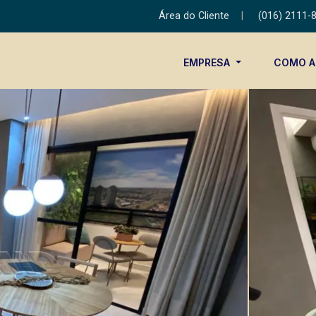
Área do Cliente
|
(016) 2111-
EMPRESA
COMO 