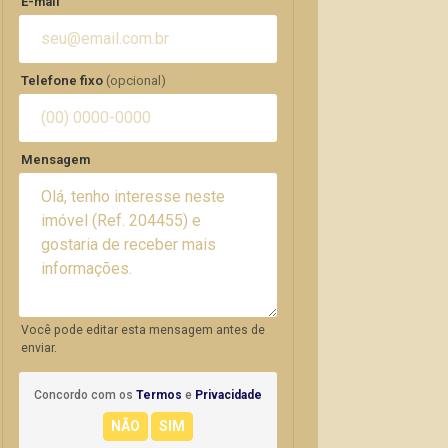
E-mail
Telefone fixo
(opcional)
Mensagem
Você pode editar esta mensagem antes de
enviar.
Concordo com os
Termos
e
Privacidade