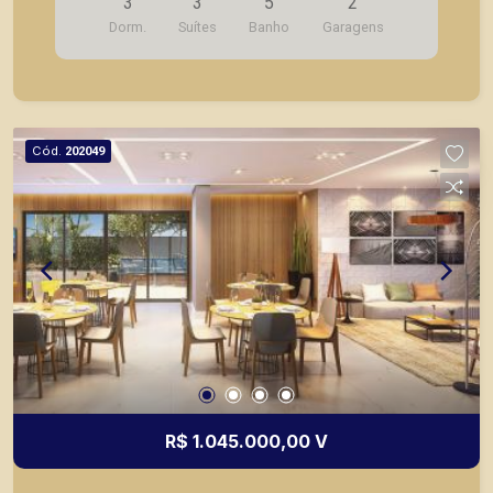
3
3
5
2
técnica; - 2 vagas de garagem. - Fotos do
Dorm.
Suítes
Banho
Garagens
decorado. * Entrega prevista para Fevereiro de
2024. * Consultar valores atualizados e unidades
disponíveis.
Cód.
202049
R$ 1.045.000,00 V