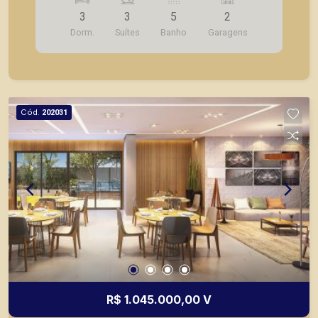
Cozinha; - Lavanderia; - Varanda gourmet; - Laje
3
3
5
2
técnica; - 2 vagas de garagem. - Fotos do
Dorm.
Suítes
Banho
Garagens
decorado. * Entrega prevista para Fevereiro de
2024. * Consultar valores atualizados e unidades
disponíveis.
Cód.
202031
R$ 1.045.000,00 V