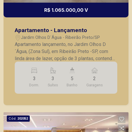
R$ 1.065.000,00 V
Apartamento - Lançamento
Jardim Olhos D´Água - Ribeirão Preto/SP
Apartamento lançamento, no Jardim Olhos D
´Água, (Zona Sul), em Ribeirão Preto -SP, com
linda área de lazer, opção de 3 plantas, contendo:
- 3 suítes; - Sala 2 ambientes; - Lavabo; -
Cozinha; - Lavanderia; - Varanda gourmet; - Laje
3
3
5
2
técnica; - 2 vagas de garagem. - Fotos do
Dorm.
Suítes
Banho
Garagens
decorado. * Entrega prevista para Fevereiro de
2024. * Consultar valores atualizados e unidades
disponíveis.
Cód.
202052