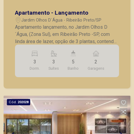
Apartamento - Lançamento
Jardim Olhos D´Água - Ribeirão Preto/SP
Apartamento lançamento, no Jardim Olhos D
´Água, (Zona Sul), em Ribeirão Preto -SP, com
linda área de lazer, opção de 3 plantas, contendo:
- 3 suítes; - Sala 2 ambientes; - Lavabo; -
Cozinha; - Lavanderia; - Varanda gourmet; - Laje
3
3
5
2
técnica; - 2 vagas de garagem. - Fotos do
Dorm.
Suítes
Banho
Garagens
decorado. * Entrega prevista para Fevereiro de
2024. * Consultar valores atualizados e unidades
disponíveis.
Cód.
202028