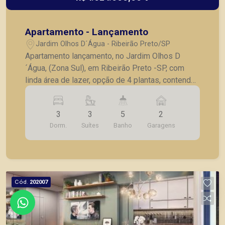
Apartamento - Lançamento
Jardim Olhos D´Água - Ribeirão Preto/SP
Apartamento lançamento, no Jardim Olhos D
´Água, (Zona Sul), em Ribeirão Preto -SP, com
linda área de lazer, opção de 4 plantas, contendo:
- 3 suítes; - Sala 2 ambientes; - Lavabo; -
Cozinha; - Lavanderia; - Varanda gourmet; - Laje
3
3
5
2
técnica; - 2 vagas de garagem. - Fotos do
Dorm.
Suítes
Banho
Garagens
decorado. * Entrega prevista para Fevereiro de
2024. * Consultar valores atualizados e unidades
disponíveis.
Cód.
202007