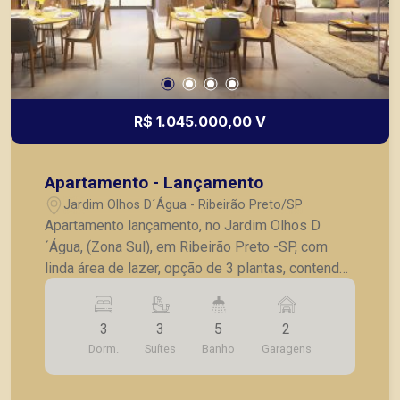
R$ 1.045.000,00 V
Apartamento - Lançamento
Jardim Olhos D´Água - Ribeirão Preto/SP
Apartamento lançamento, no Jardim Olhos D
´Água, (Zona Sul), em Ribeirão Preto -SP, com
linda área de lazer, opção de 3 plantas, contendo:
- 3 suítes; - Sala 2 ambientes; - Lavabo; -
Cozinha; - Lavanderia; - Varanda gourmet; - Laje
3
3
5
2
técnica; - 2 vagas de garagem. - Fotos do
Dorm.
Suítes
Banho
Garagens
decorado. * Entrega prevista para Fevereiro de
2024. * Consultar valores atualizados e unidades
disponíveis.