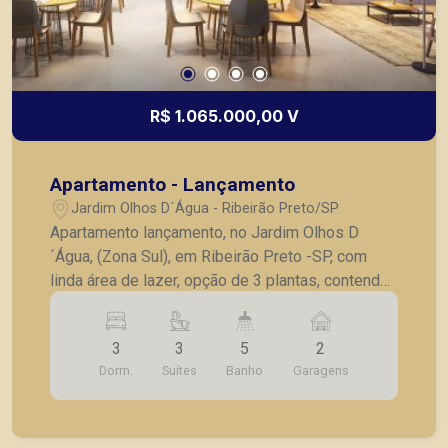
R$ 1.065.000,00 V
Apartamento - Lançamento
Jardim Olhos D´Água - Ribeirão Preto/SP
Apartamento lançamento, no Jardim Olhos D
´Água, (Zona Sul), em Ribeirão Preto -SP, com
linda área de lazer, opção de 3 plantas, contendo:
- 3 suítes; - Sala 2 ambientes; - Lavabo; -
Cozinha; - Lavanderia; - Varanda gourmet; - Laje
3
3
5
2
técnica; - 2 vagas de garagem. - Fotos do
Dorm.
Suítes
Banho
Garagens
decorado. * Entrega prevista para Fevereiro de
2024. * Consultar valores atualizados e unidades
disponíveis.