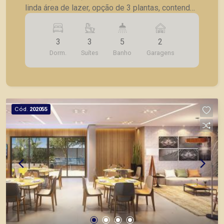
linda área de lazer, opção de 3 plantas, contendo:
- 3 suítes; - Sala 2 ambientes; - Lavabo; -
Cozinha; - Lavanderia; - Varanda gourmet; - Laje
3
3
5
2
técnica; - 2 vagas de garagem. - Fotos do
Dorm.
Suítes
Banho
Garagens
decorado. * Entrega prevista para Fevereiro de
2024. * Consultar valores atualizados e unidades
disponíveis.
Cód.
202055