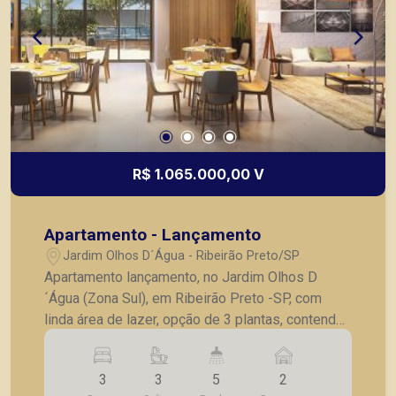
R$ 1.065.000,00 V
Apartamento - Lançamento
Jardim Olhos D´Água - Ribeirão Preto/SP
Apartamento lançamento, no Jardim Olhos D
´Água (Zona Sul), em Ribeirão Preto -SP, com
linda área de lazer, opção de 3 plantas, contendo:
- 3 suítes; - Sala 2 ambientes; - Lavabo; -
Cozinha; - Lavanderia; - Varanda gourmet; - Laje
3
3
5
2
técnica; - 2 vagas de garagem. - Fotos do