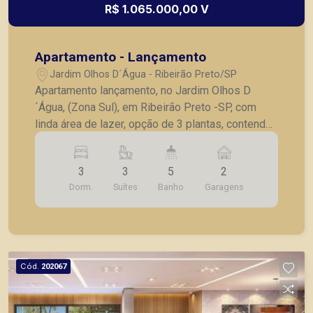
R$ 1.065.000,00 V
Apartamento - Lançamento
Jardim Olhos D´Água - Ribeirão Preto/SP
Apartamento lançamento, no Jardim Olhos D
´Água, (Zona Sul), em Ribeirão Preto -SP, com
linda área de lazer, opção de 3 plantas, contendo:
- 3 suítes; - Sala 2 ambientes; - Lavabo; -
Cozinha; - Lavanderia; - Varanda gourmet; - Laje
3
3
5
2
técnica; - 2 vagas de garagem. - Fotos do
Dorm.
Suítes
Banho
Garagens
decorado. * Entrega prevista para Fevereiro de
2024. * Consultar valores atualizados e unidades
disponíveis.
Cód.
202067