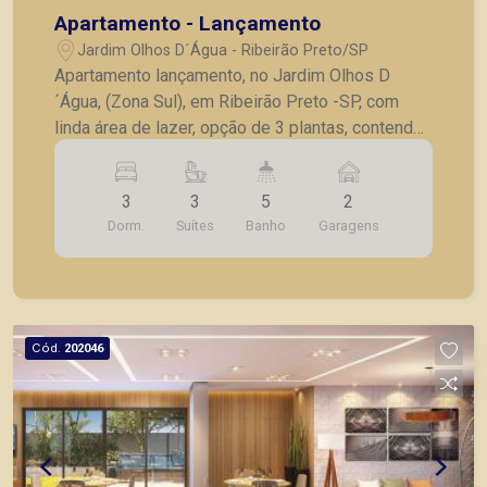
Apartamento - Lançamento
Jardim Olhos D´Água - Ribeirão Preto/SP
Apartamento lançamento, no Jardim Olhos D
´Água, (Zona Sul), em Ribeirão Preto -SP, com
linda área de lazer, opção de 3 plantas, contendo:
- 3 suítes; - Sala 2 ambientes; - Lavabo; -
Cozinha; - Lavanderia; - Varanda gourmet; - Laje
3
3
5
2
técnica; - 2 vagas de garagem. - Fotos do
Dorm.
Suítes
Banho
Garagens
decorado. * Entrega prevista para Fevereiro de
2024. * Consultar valores atualizados e unidades
disponíveis.
Cód.
202046