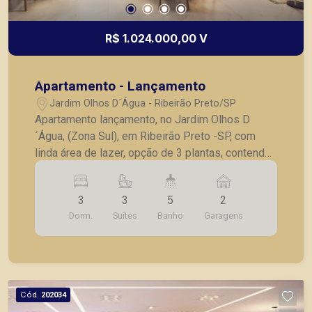
R$ 1.024.000,00 V
Apartamento - Lançamento
Jardim Olhos D´Água - Ribeirão Preto/SP
Apartamento lançamento, no Jardim Olhos D
´Água, (Zona Sul), em Ribeirão Preto -SP, com
linda área de lazer, opção de 3 plantas, contendo:
- 3 suítes; - Sala 2 ambientes; - Lavabo; -
Cozinha; - Lavanderia; - Varanda gourmet; - Laje
3
3
5
2
técnica; - 2 vagas de garagem. - Fotos do
Dorm.
Suítes
Banho
Garagens
decorado. * Entrega prevista para Fevereiro de
2024. * Consultar valores atualizados e unidades
disponíveis.
Cód.
202034