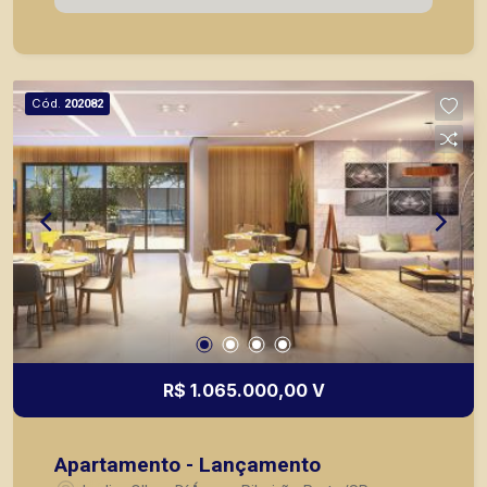
com linda área de lazer, opção de 3 plantas,
contendo: - 3 suítes; - Sala 2 ambientes; -
Lavabo; - Cozinha; - Lavanderia; - Varanda
gourmet; - Laje técnica; - 2 vagas de garagem. -
Cód.
202082
Fotos do decorado. * Entrega prevista para
Fevereiro de 2024. * Consultar valores
atualizados e unidades disponíveis.
R$ 1.065.000,00 V
Apartamento - Lançamento