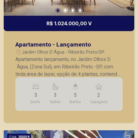
R$ 1.024.000,00 V
Apartamento - Lançamento
Jardim Olhos D´Água - Ribeirão Preto/SP
Apartamento lançamento, no Jardim Olhos D
´Água, (Zona Sul), em Ribeirão Preto -SP, com
linda área de lazer, opção de 4 plantas, contendo:
- 3 suítes; - Sala 2 ambientes; - Lavabo; -
Cozinha; - Lavanderia; - Varanda gourmet; - Laje
3
3
5
2
técnica; - 2 vagas de garagem. - Fotos do
Dorm.
Suítes
Banho
Garagens
decorado. * Entrega prevista para Fevereiro de
2024. * Consultar valores atualizados e unidades
disponíveis.
Cód.
202019