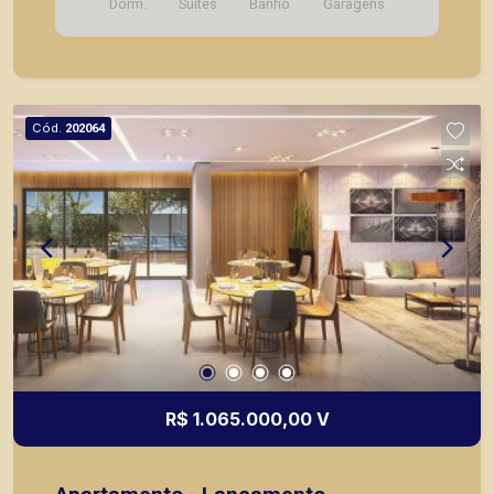
Dorm.
Suítes
Banho
Garagens
decorado. * Entrega prevista para Fevereiro de
2024. * Consultar valores atualizados e unidades
disponíveis.
Cód.
202064
R$ 1.065.000,00 V