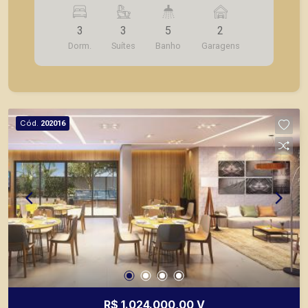
- 3 suítes; - Sala 2 ambientes; - Lavabo; -
Cozinha; - Lavanderia; - Varanda gourmet; - Laje
3
3
5
2
técnica; - 2 vagas de garagem. - Fotos do
Dorm.
Suítes
Banho
Garagens
decorado. * Entrega prevista para Fevereiro de
2024. * Consultar valores atualizados e unidades
disponíveis.
Cód.
202016
R$ 1.024.000,00 V