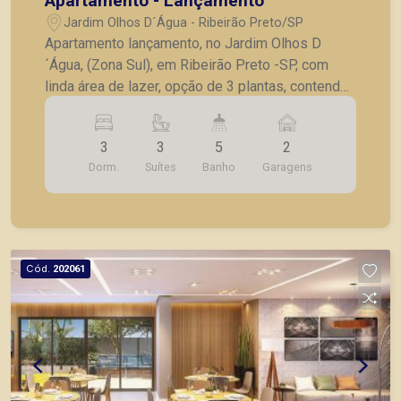
Apartamento - Lançamento
Jardim Olhos D´Água - Ribeirão Preto/SP
Apartamento lançamento, no Jardim Olhos D
´Água, (Zona Sul), em Ribeirão Preto -SP, com
linda área de lazer, opção de 3 plantas, contendo:
- 3 suítes; - Sala 2 ambientes; - Lavabo; -
Cozinha; - Lavanderia; - Varanda gourmet; - Laje
3
3
5
2
técnica; - 2 vagas de garagem. - Fotos do
Dorm.
Suítes
Banho
Garagens
decorado. * Entrega prevista para Fevereiro de
2024. * Consultar valores atualizados e unidades
disponíveis.
Cód.
202061