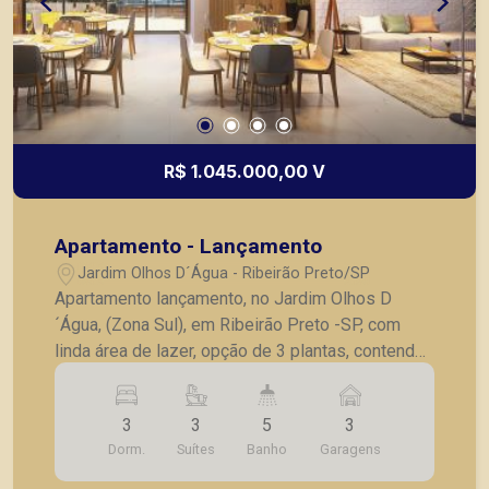
R$ 1.045.000,00 V
Apartamento - Lançamento
Jardim Olhos D´Água - Ribeirão Preto/SP
Apartamento lançamento, no Jardim Olhos D
´Água, (Zona Sul), em Ribeirão Preto -SP, com
linda área de lazer, opção de 3 plantas, contendo:
- 3 suítes; - Sala 2 ambientes; - Lavabo; -
Cozinha; - Lavanderia; - Varanda gourmet; - Laje
3
3
5
3
técnica; - 2 vagas de garagem. - Fotos do
Dorm.
Suítes
Banho
Garagens
decorado. * Entrega prevista para Fevereiro de
2024. * Consultar valores atualizados e unidades