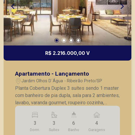
R$ 2.216.000,00 V
Apartamento - Lançamento
Jardim Olhos D´Água - Ribeirão Preto/SP
Planta Cobertura Duplex 3 suítes sendo 1 master
com banheiro de pia dupla, sala para 2 ambientes,
lavabo, varanda gourmet, roupeiro cozinha,
lavanderia, terraço com varanda gourmet, cozinha,
jacuzzi spa , laje técnica, 4 vagas de garagem
3
3
6
4
cobertas. Apartamento lançamento, no Jardim
Dorm.
Suítes
Banho
Garagens
Olhos D´Água, (Zona Sul), em Ribeirão Preto -SP,