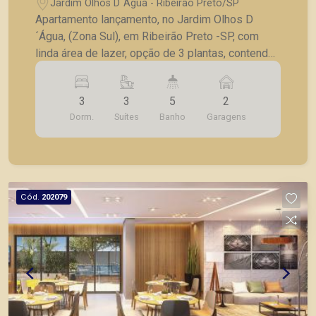
Jardim Olhos D´Água - Ribeirão Preto/SP
Apartamento lançamento, no Jardim Olhos D
´Água, (Zona Sul), em Ribeirão Preto -SP, com
linda área de lazer, opção de 3 plantas, contendo:
- 3 suítes; - Sala 2 ambientes; - Lavabo; -
Cozinha; - Lavanderia; - Varanda gourmet; - Laje
3
3
5
2
técnica; - 2 vagas de garagem. - Fotos do
Dorm.
Suítes
Banho
Garagens
decorado. * Entrega prevista para Fevereiro de
2024. * Consultar valores atualizados e unidades
disponíveis.
Cód.
202079