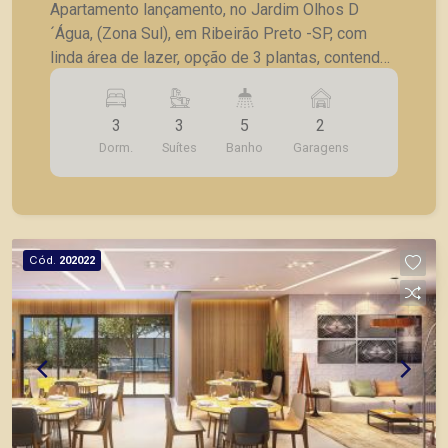
Apartamento lançamento, no Jardim Olhos D
´Água, (Zona Sul), em Ribeirão Preto -SP, com
linda área de lazer, opção de 3 plantas, contendo:
- 3 suítes; - Sala 2 ambientes; - Lavabo; -
Cozinha; - Lavanderia; - Varanda gourmet; - Laje
3
3
5
2
técnica; - 2 vagas de garagem. - Fotos do
Dorm.
Suítes
Banho
Garagens
decorado. * Entrega prevista para Fevereiro de
2024. * Consultar valores atualizados e unidades
disponíveis.
Cód.
202022