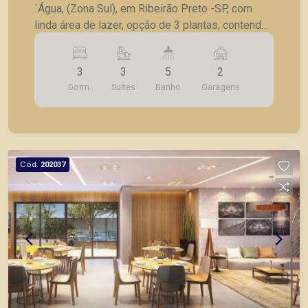
´Água, (Zona Sul), em Ribeirão Preto -SP, com
linda área de lazer, opção de 3 plantas, contendo:
- 3 suítes; - Sala 2 ambientes; - Lavabo; -
Cozinha; - Lavanderia; - Varanda gourmet; - Laje
3
3
5
2
técnica; - 2 vagas de garagem. - Fotos do
Dorm.
Suítes
Banho
Garagens
decorado. * Entrega prevista para Fevereiro de
2024. * Consultar valores atualizados e unidades
disponíveis.
Cód.
202037