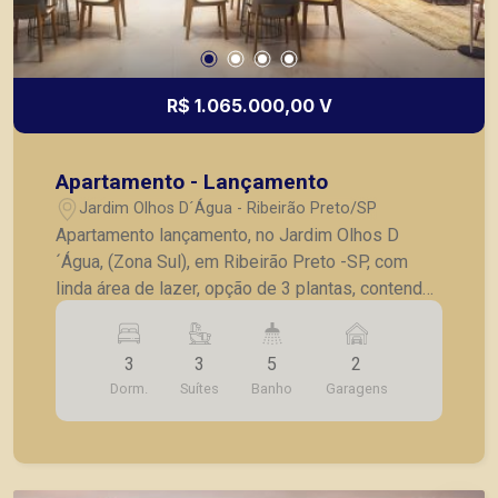
R$ 1.065.000,00 V
Apartamento - Lançamento
Jardim Olhos D´Água - Ribeirão Preto/SP
Apartamento lançamento, no Jardim Olhos D
´Água, (Zona Sul), em Ribeirão Preto -SP, com
linda área de lazer, opção de 3 plantas, contendo:
- 3 suítes; - Sala 2 ambientes; - Lavabo; -
Cozinha; - Lavanderia; - Varanda gourmet; - Laje
3
3
5
2
técnica; - 2 vagas de garagem. - Fotos do
Dorm.
Suítes
Banho
Garagens
decorado. * Entrega prevista para Fevereiro de
2024. * Consultar valores atualizados e unidades
disponíveis.