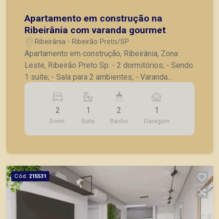
Apartamento em construção na
Ribeirânia com varanda gourmet
Ribeirânia - Ribeirão Preto/SP
Apartamento em construção, Ribeirânia, Zona
Leste, Ribeirão Preto Sp. - 2 dormitórios; - Sendo
1 suíte; - Sala para 2 ambientes; - Varanda
gourmet; - Banheiro social; - Cozinha; -
Lavanderia; - 1 vaga de garagem. Previsão de
2
1
2
1
entrega - Outubro de 2026. A Piramid tem como
Dorm.
Suite
Banho
Garagem
objetivo atender seus clientes com agilidade e
segurança, em locação, vendas de imóveis
prontos, usados ou mesmo nos principais
lançamentos da cidade de Ribeirão Preto.
Cód.
215531