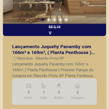
R$ 0,10
V
Lançamento Juquehy Panamby com
166m² e 169m², ( Planta Penthouse )
Próximo Parque do Curupira em
Ribeirânia - Ribeirão Preto/SP
Ribeirão Preto SP
Lançamento Juquehy Panamby com 166m² e
169m², ( Planta Penthouse ) Próximo Parque do
Curupira em Ribeirão Preto SP Planta Penthouse
- 03 Quartos amplos, sendo 01 Suíte - Sala ampla
com cozinha americana - Varanda gourmet -
3
1
3
2
Banheiro social - Lavabo - Lavanderia separada -
Dorm.
Suite
Banho
Garagens
Lazer completo - 02 vaga de garagem Um dos
projetos imobiliários mais aguardados pelo