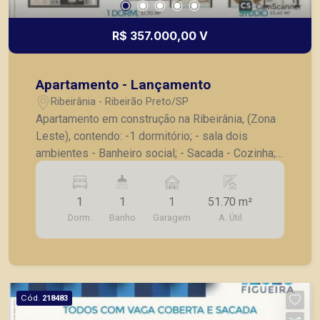
R$ 357.000,00 V
Apartamento - Lançamento
Ribeirânia - Ribeirão Preto/SP
Apartamento em construção na Ribeirânia, (Zona
Leste), contendo: -1 dormitório; - sala dois
ambientes - Banheiro social; - Sacada - Cozinha; -
lavanderia - 1 vaga de garagem coberta -Prédio
em construção com entrega prevista para Julho
1
1
1
51.70 m²
de 2027 A Piramid tem como objetivo atender
Dorm.
Banho
Garagem
A. Útil
seus clientes com agilidade e segurança, em
locação, vendas de imóveis prontos, usados ou
mesmo nos principais lançamentos da cidade de
Ribeirão Preto.
Cód.
218483