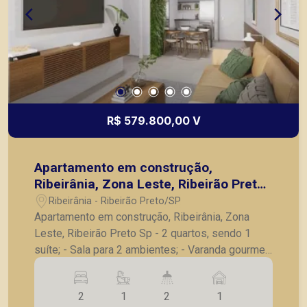
R$ 579.800,00 V
Apartamento em construção,
Ribeirânia, Zona Leste, Ribeirão Preto
Sp
Ribeirânia - Ribeirão Preto/SP
Apartamento em construção, Ribeirânia, Zona
Leste, Ribeirão Preto Sp - 2 quartos, sendo 1
suíte; - Sala para 2 ambientes; - Varanda gourmet;
- Banheiro social; - Cozinha; - Lavanderia; -
Apartamento todo decorado; -1 vaga de garagem.
2
1
2
1
Previsão de entrega - Outubro de 2026. A