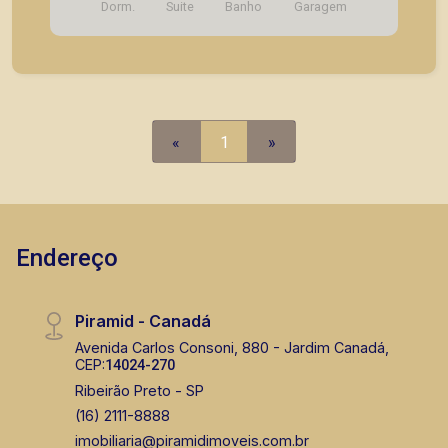
Dorm.
Suite
Banho
Garagem
Piramid tem como objetivo atender seus clientes
com agilidade e segurança, em locação, vendas
de imóveis prontos, usados ou mesmo nos
principais lançamentos da cidade de Ribeirão
Preto.
«
1
»
Endereço
Piramid - Canadá
Avenida Carlos Consoni, 880 - Jardim Canadá,
CEP:
14024-270
Ribeirão Preto - SP
(16) 2111-8888
imobiliaria@piramidimoveis.com.br