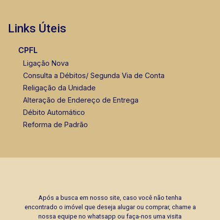
Links Úteis
Fátima Spadaro
CPFL
CRECI 119074 - Venda
Ligação Nova
Consulta a Débitos/ Segunda Via de Conta
(16) 99105-3578
Religação da Unidade
Corretor(a) Online
Alteração de Endereço de Entrega
Débito Automático
Reforma de Padrão
Após a busca em nosso site, caso você não tenha
encontrado o imóvel que deseja alugar ou comprar, chame a
nossa equipe no whatsapp ou faça-nos uma visita