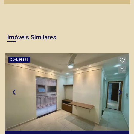
Corretor(a) Online
CORRETOR DE PLANTÃO
Imóveis Similares
Cód.
93131
Marcos Antonio Ferreira
CRECI 82740 - Venda
(16) 99137-0754
Corretor(a) Online
CORRETOR DE PLANTÃO