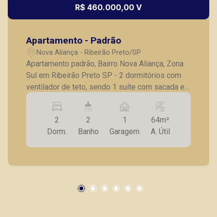
R$ 460.000,00 V
Apartamento - Padrão
Thamiris Leandra Benevides
Nova Aliança - Ribeirão Preto/SP
CRECI 270092 - Venda
Apartamento padrão, Bairro Nova Aliança, Zona
Sul em Ribeirão Preto SP - 2 dormitórios com
(16) 99263-0551
ventilador de teto, sendo 1 suíte com sacada e
Corretor(a) Online
ar condicionado; - Sala para 2 ambientes com
ventilador de teto; - Sacada; - Banheiro social; -
CORRETOR DE PLANTÃO
2
2
1
64m²
Cozinha planejada; - Área de serviço com
Dorm.
Banho
Garagem
A. Útil
armário; - 1 vaga de garagem. Também temos
imóveis no Jardim Nova Aliança Sul, Jardim
Botânico, Vila Ana Maria, casas e apartamentos
próximos a mercados, farmácias, escolas, além
de pontos comerciais localizados na Zona Sul.
Lucelia Mariotti
CRECI 146320 - Venda