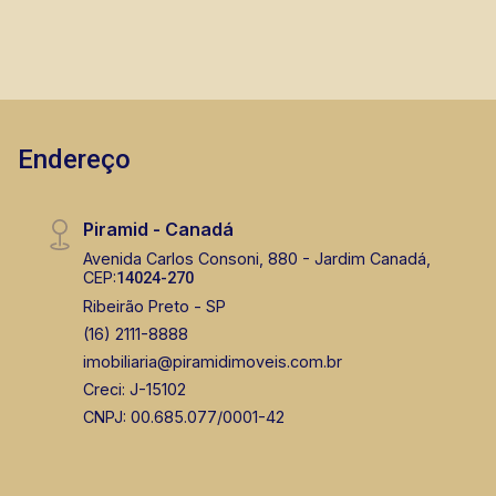
(16) 99222-2915
CORRETOR DE PLANTÃO
Endereço
Piramid - Canadá
Fabiana Gonçalves
Avenida Carlos Consoni, 880 - Jardim Canadá,
CEP:
14024-270
CRECI 293.460 - Venda
Ribeirão Preto - SP
(16) 99799-9323
(16) 2111-8888
imobiliaria@piramidimoveis.com.br
Corretor(a) Online
Creci: J-15102
CORRETOR DE PLANTÃO
CNPJ: 00.685.077/0001-42