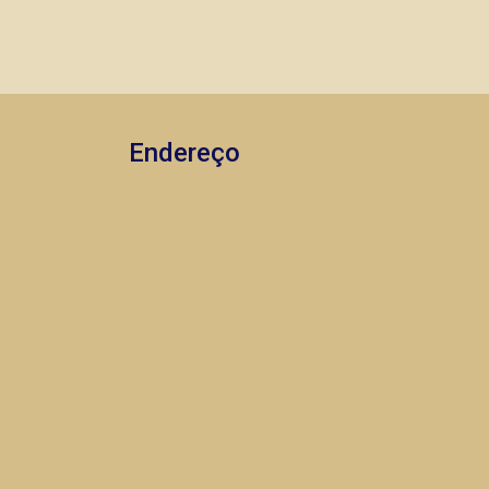
agilidade e segurança, em locação,
vendas de imóveis prontos, usados ou
mesmo nos principais lançamentos da
cidade de Ribeirão Preto.
Endereço