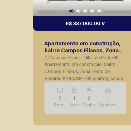
R$ 337.000,00 V
Apartamento em construção,
bairro Campos Elíseos, Zona
Leste de Ribeirão Preto/SP.
Campos Elíseos - Ribeirão Preto/SP
Apartamento em construção, bairro
Campos Elíseos, Zona Leste de
Ribeirão Preto/SP. - 02 quartos, sendo
01 suíte; - Sala para 02 ambientes; -
Varanda gourmet com ponto elétrico; -
2
1
2
1
Banheiro social; - Cozinha com
Dorm.
Suite
Banho
Garagem
armários; - Lavanderia; - 01 vaga de
garagem. *Previsão de entrega é para
Outubro de 2027.* A Piramid tem como
objetivo atender seus clientes com