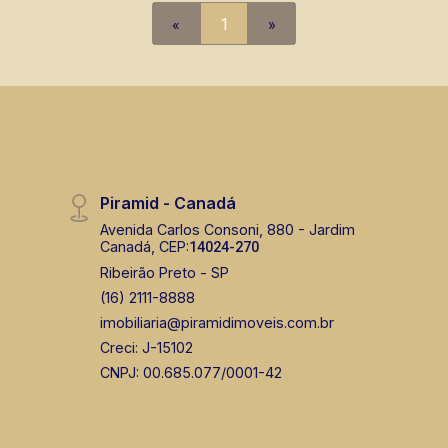
segurança, em locação, vendas de
«
1
»
imóveis prontos, usados ou mesmo
nos principais lançamentos da cidade
de Ribeirão Preto.
Piramid - Canadá
Avenida Carlos Consoni, 880 - Jardim
Canadá, CEP:
14024-270
Ribeirão Preto - SP
(16) 2111-8888
imobiliaria@piramidimoveis.com.br
Creci: J-15102
CNPJ: 00.685.077/0001-42