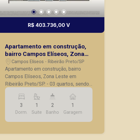
R$ 403.736,00 V
Apartamento em construção,
bairro Campos Elíseos, Zona
Leste de Ribeirão Preto/SP.
Campos Elíseos - Ribeirão Preto/SP
Apartamento em construção, bairro
Campos Elíseos, Zona Leste em
Ribeirão Preto/SP. - 03 quartos, sendo
01 suíte; - Banheiro social; - Sala para 2
ambientes; - Varanda gourmet com
3
1
2
1
ponto elétrico; - Cozinha com armários;
Dorm.
Suite
Banho
Garagem
- Lavanderia; - 01 vaga de garagem.
*Previsão de entrega é para Outubro de
2027.* A Piramid tem como objetivo
atender seus clientes com agilidade e