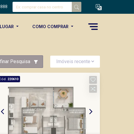
8888
ALUGAR
COMO COMPRAR
finar Pesquisa
Cód.
220610