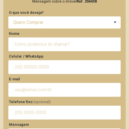
Mensagem sobre o imóvel
Ref. 204458
O que você deseja?
Quero Comprar
Nome
Celular / WhatsApp
E-mail
Telefone fixo
(opcional)
Mensagem