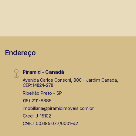
Dorm.
Banho
Garagens
A. Útil
Endereço
Piramid - Canadá
Avenida Carlos Consoni, 880 - Jardim Canadá,
CEP:
14024-270
Ribeirão Preto - SP
(16) 2111-8888
imobiliaria@piramidimoveis.com.br
Creci: J-15102
CNPJ: 00.685.077/0001-42