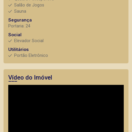
Salão de Jogos
Sauna
Segurança
Portaria: 24
Social
Elevador Social
Utilitários
Portão Eletrônico
Vídeo do Imóvel