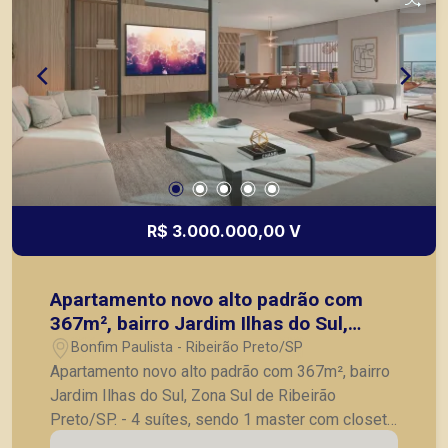
planejado Ilhas do Sul garantirá o contato com a
natureza em seus principais ângulos, desde o
paisagismo da esplanada de acesso até as
vistas panorâmicas nas fachadas frontais e
laterais. Tudo isso em uma estrutura com estilo
contemporâneo, diferenciado e exclusivo. A
Piramid tem como objetivo atender seus clientes
com agilidade e segurança, em locação, vendas
de imóveis prontos, usados ou mesmo nos
principais lançamentos da cidade de Ribeirão
R$ 3.000.000,00 V
Preto.
Apartamento novo alto padrão com
367m², bairro Jardim Ilhas do Sul,
Zona Sul de Ribeirão Preto/SP.
Bonfim Paulista - Ribeirão Preto/SP
Apartamento novo alto padrão com 367m², bairro
Jardim Ilhas do Sul, Zona Sul de Ribeirão
Preto/SP. - 4 suítes, sendo 1 master com closet
e banheiro Sr e Sra; - Sala ampla para 3