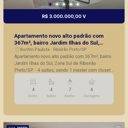
de imóveis prontos, usados ou mesmo nos
principais lançamentos da cidade de Ribeirão
R$ 3.000.000,00 V
Preto.
Apartamento novo alto padrão com
367m², bairro Jardim Ilhas do Sul,
Zona Sul de Ribeirão Preto/SP.
Bonfim Paulista - Ribeirão Preto/SP
Apartamento novo alto padrão com 367m², bairro
Jardim Ilhas do Sul, Zona Sul de Ribeirão
Preto/SP. - 4 suítes, sendo 1 master com closet
e banheiro Sr e Sra; - Sala ampla para 3
ambientes; - Sala de almoço; - Hall privativo; -
4
4
7
4
Lavabo; - Varanda gourmet; - Cozinha; -
Dorm.
Suítes
Banho
Garagens
Lavanderia; - Quarto e banheiro de serviço; - Laje
técnica; - 4 vagas de garagem. O encontro da
modernidade arquitetônica com um paisagismo
inspirador. Localizado no bairro planejado Ilhas
do Sul, na zona Sul de Ribeirão Preto. O quarto
Cód.