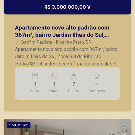
principais lançamentos da cidade de Ribeirão
R$ 3.000.000,00 V
Preto.
Apartamento novo alto padrão com
367m², bairro Jardim Ilhas do Sul,
Zona Sul de Ribeirão Preto/SP.
Bonfim Paulista - Ribeirão Preto/SP
Apartamento novo alto padrão com 367m², bairro
Jardim Ilhas do Sul, Zona Sul de Ribeirão
Preto/SP. - 4 suítes, sendo 1 master com closet
e banheiro Sr e Sra; - Sala ampla para 3
ambientes; - Sala de almoço; - Hall privativo; -
4
4
7
4
Lavabo; - Varanda gourmet; - Cozinha; -
Dorm.
Suítes
Banho
Garagens
Lavanderia; - Quarto e banheiro de serviço; - Laje
técnica; - 4 Vagas de garagem. O encontro da
modernidade arquitetônica com um paisagismo
inspirador. Localizado no bairro planejado Ilhas
do Sul, na zona Sul de Ribeirão Preto. O quarto
Cód.
230711
empreendimento da Habiarte dentro do bairro