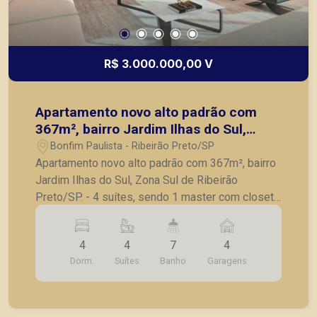
Piramid tem como objetivo atender seus clientes
com agilidade e segurança, em locação, vendas
de imóveis prontos, usados ou mesmo nos
principais lançamentos da cidade de Ribeirão
R$ 3.000.000,00 V
Preto.
Apartamento novo alto padrão com
367m², bairro Jardim Ilhas do Sul,
Zona Sul de Ribeirão Preto/SP.
Bonfim Paulista - Ribeirão Preto/SP
Apartamento novo alto padrão com 367m², bairro
Jardim Ilhas do Sul, Zona Sul de Ribeirão
Preto/SP. - 4 suítes, sendo 1 master com closet
e banheiro Sr e Sra; - Sala ampla para 3
ambientes; - Sala de almoço; - Hall privativo; -
4
4
7
4
Lavabo; - Varanda gourmet; - Cozinha; -
Dorm.
Suítes
Banho
Garagens
Lavanderia; - Quarto e banheiro de serviço; - Laje
técnica; - 4 vagas de garagem. O encontro da
modernidade arquitetônica com um paisagismo
inspirador. Localizado no bairro planejado Ilhas