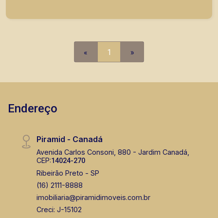
previsão de entrega é Junho de 2026 Também
temos imóveis no Nova Aliança, Jardim Botânico,
Jardim Canadá, casas e apartamentos próximos a
mercados, farmácias, escolas, além de pontos
comerciais localizados na Zona Sul.
«
1
»
Endereço
Piramid - Canadá
Avenida Carlos Consoni, 880 - Jardim Canadá,
CEP:
14024-270
Ribeirão Preto - SP
(16) 2111-8888
imobiliaria@piramidimoveis.com.br
Creci: J-15102