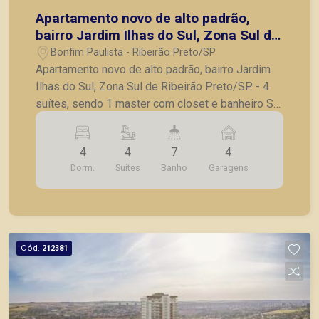
Apartamento novo de alto padrão,
bairro Jardim Ilhas do Sul, Zona Sul de
Ribeirão Preto/SP.
Bonfim Paulista - Ribeirão Preto/SP
Apartamento novo de alto padrão, bairro Jardim
Ilhas do Sul, Zona Sul de Ribeirão Preto/SP. - 4
suítes, sendo 1 master com closet e banheiro Sr
e Sra; - Sala ampla para 3 ambientes; - Sala de
almoço; - Hall privativo; - Lavabo; - Varanda
4
4
7
4
gourmet; - Cozinha; - Lavanderia; - Quarto e
Dorm.
Suítes
Banho
Garagens
banheiro de serviço; - Laje técnica; - 4 vagas de
garagem. O encontro da modernidade
arquitetônica com um paisagismo inspirador.
Localizado no bairro planejado Ilhas do Sul, na
zona Sul de Ribeirão Preto. O quarto
Cód.
212381
empreendimento da Habiarte dentro do bairro
planejado Ilhas do Sul garantirá o contato com a
natureza em seus principais ângulos, desde o
paisagismo da esplanada de acesso até as