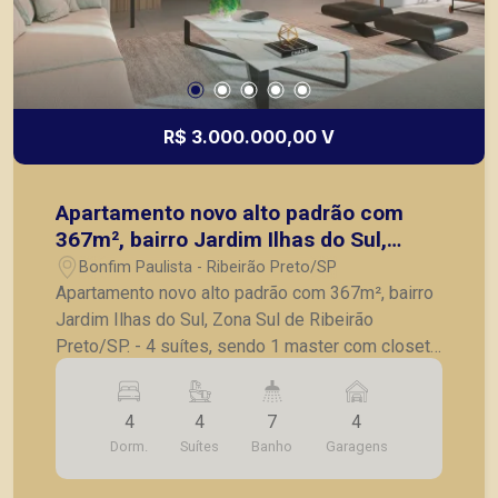
R$ 3.000.000,00 V
Apartamento novo alto padrão com
367m², bairro Jardim Ilhas do Sul,
Zona Sul de Ribeirão Preto/SP.
Bonfim Paulista - Ribeirão Preto/SP
Apartamento novo alto padrão com 367m², bairro
Jardim Ilhas do Sul, Zona Sul de Ribeirão
Preto/SP. - 4 suítes, sendo 1 master com closet
e banheiro Sr e Sra; - Sala ampla para 3
ambientes; - Sala de almoço; - Hall privativo; -
4
4
7
4
Lavabo; - Varanda gourmet; - Cozinha; -
Dorm.
Suítes
Banho
Garagens
Lavanderia; - Quarto e banheiro de serviço; - Laje
técnica; - 4 vagas de garagem. O encontro da