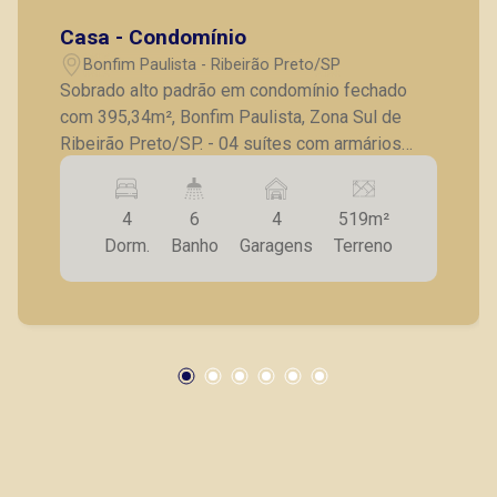
Casa - Condomínio
Bonfim Paulista - Ribeirão Preto/SP
Sobrado alto padrão em condomínio fechado
com 395,34m², Bonfim Paulista, Zona Sul de
Ribeirão Preto/SP. - 04 suítes com armários
embutidos e ar condicionado, sendo 1 suíte
master com varanda; - Lavabo; - Sala para 2
4
6
4
519m²
ambientes com ar condicionado; - Cozinha
Dorm.
Banho
Garagens
Terreno
planejada; - Lavanderia com armário; - Banheiro
de serviço; - Varanda gourmet; - Piscina; - 4
vagas de garagem. A Piramid tem como objetivo
atender seus clientes com agilidade e
segurança, em locação, vendas de imóveis
prontos, usados ou mesmo nos principais
lançamentos da cidade de Ribeirão Preto.