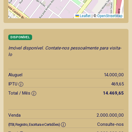
Leaflet
|
©
OpenStreetMap
DISPONÍVEL
Imóvel disponível. Contate-nos pessoalmente para visita-
lo
14.000,00
Aluguel
IPTU
469,65
Total / Mês
14.469,65
2.000.000,00
Venda
Consulte-nos
(ITBI, Registro, Escritura e Certidões)