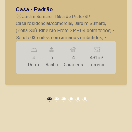
Casa - Padrão
Jardim Sumaré - Ribeirão Preto/SP
Casa residencial/comercial, Jardim Sumaré,
(Zona Sul), Ribeirão Preto SP. - 04 dormitórios; -
Sendo 03 suítes com armários embutidos; -
Sala para 02 ambientes; - Lavabo; - Banheiro
social; - Cozinha com armários; - Lavanderia; -
4
5
4
481m²
Despensa; - Piscina; - Quintal; - 04 vagas de
Dorm.
Banho
Garagens
Terreno
garagem. Excelente localização, para vários
tipos de comércio ou residência. A Piramid tem
como objetivo atender seus clientes com
agilidade e segurança, em locação, vendas de
imóveis prontos, usados ou mesmo nos
principais lançamentos da cidade de Ribeirão
Preto