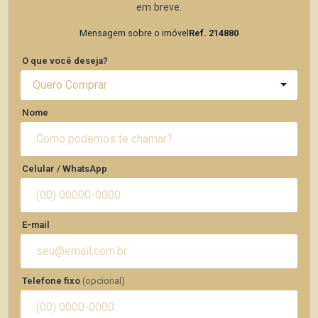
em breve.
Mensagem sobre o imóvel
Ref. 214880
O que você deseja?
Quero Comprar
Nome
Celular / WhatsApp
E-mail
Telefone fixo
(opcional)