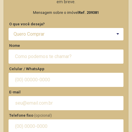
em breve.
Mensagem sobre o imóvel
Ref. 209381
O que você deseja?
Quero Comprar
Nome
Celular / WhatsApp
E-mail
Telefone fixo
(opcional)