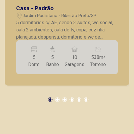
Casa - Padrão
Jardim Paulistano - Ribeirão Preto/SP
5 dormitórios c/ AE, sendo 3 suítes, wc social,
sala 2 ambientes, sala de tv, copa, cozinha
planejada, despensa, dormitório e wc de
serviço, 10 vagas de garagem, entrada pela
Avenida Meira Júnior.
5
5
10
538m²
Dorm.
Banho
Garagens
Terreno