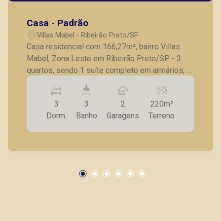
Bráulio Alvarez
Casa - Padrão
CRECI 234.175 - Venda
Villas Mabel - Ribeirão Preto/SP
(16) 99327-7979
Casa residencial com 166,27m², bairro Villas
Mabel, Zona Leste em Ribeirão Preto/SP. - 3
Corretor(a) Online
quartos, sendo 1 suíte completo em armários; -
CORRETOR DE PLANTÃO
Banheiro social; - Sala para 2 ambientes com
painel; - Cozinha planejada em ilha integrada
3
3
2
220m²
com a área gourmet; - Lavanderia; - Vestiário; -
Dorm.
Banho
Garagens
Terreno
Piscina; - 3 vagas de garagem. Também temos
imóveis no Nova Aliança, Jardim Botânico,
Jardim Canadá, casas e apartamentos próximos
a mercados, farmácias, escolas, além de pontos
Thamiris Leandra Benevides
comerciais localizados na Zona Sul.
CRECI 270092 - Venda
(16) 99263-0551
CORRETOR DE PLANTÃO