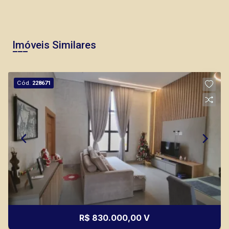
Imóveis Similares
Murilo Bazilio
Cód.
228671
CRECI 307.010 - Venda
(16) 98119-7226
Corretor(a) Online
CORRETOR DE PLANTÃO
R$ 830.000,00 V