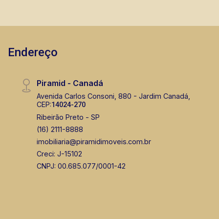
Endereço
Fátima Spadaro
Piramid - Canadá
CRECI 119074 - Venda
Avenida Carlos Consoni, 880 - Jardim Canadá,
CEP:
14024-270
(16) 99105-3578
Ribeirão Preto - SP
(16) 2111-8888
CORRETOR DE PLANTÃO
imobiliaria@piramidimoveis.com.br
Creci: J-15102
CNPJ: 00.685.077/0001-42
Fabiana Gonçalves