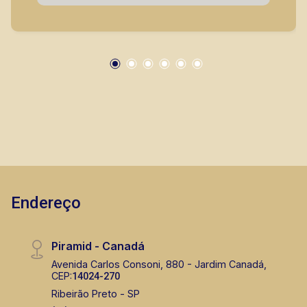
apartamentos próximos a mercados, farmácias,
escolas, além de pontos comerciais localizados
na Zona Sul.
Endereço
Piramid - Canadá
Avenida Carlos Consoni, 880 - Jardim Canadá,
CEP:
14024-270
Ribeirão Preto - SP