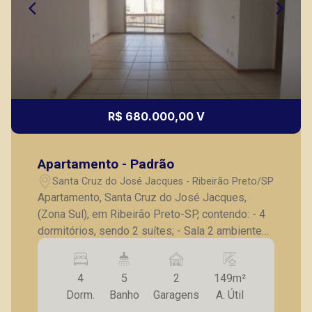
R$ 680.000,00 V
Apartamento - Padrão
Santa Cruz do José Jacques - Ribeirão Preto/SP
Apartamento, Santa Cruz do José Jacques,
(Zona Sul), em Ribeirão Preto-SP, contendo: - 4
dormitórios, sendo 2 suítes; - Sala 2 ambientes,
lavabo; - Cozinha planejada; - Lavanderia,
banheiro de serviço; - Sacada; - 2 vagas de
4
5
2
149m²
garagem. Também temos imóveis no Jardim
Dorm.
Banho
Garagens
A. Útil
Botânico, Bosque das Juritis, casas e