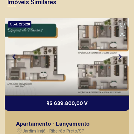
Imóveis Similares
Cód.
220628
Thamiris Leandra Benevides
CRECI 270092 - Venda
(16) 99263-0551
Corretor(a) Online
CORRETOR DE PLANTÃO
R$ 639.800,00 V
Apartamento - Lançamento
Marcos Antonio Ferreira
Jardim Irajá - Ribeirão Preto/SP
CRECI 82740 - Venda