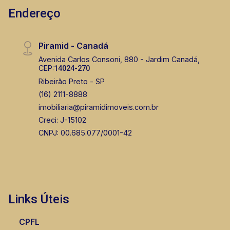
Endereço
Piramid - Canadá
Avenida Carlos Consoni, 880 - Jardim Canadá,
CEP:
14024-270
Bráulio Alvarez
Ribeirão Preto - SP
CRECI 234.175 - Venda
(16) 2111-8888
imobiliaria@piramidimoveis.com.br
(16) 99327-7979
Creci: J-15102
Corretor(a) Online
CNPJ: 00.685.077/0001-42
CORRETOR DE PLANTÃO
Links Úteis
CPFL