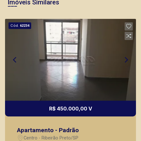
Imóveis Similares
Cód.
62234
Fátima Spadaro
CRECI 119074 - Venda
(16) 99105-3578
Corretor(a) Online
CORRETOR DE PLANTÃO
R$ 450.000,00 V
Apartamento - Padrão
Marcos Antonio Ferreira
Centro - Ribeirão Preto/SP
CRECI 82740 - Venda