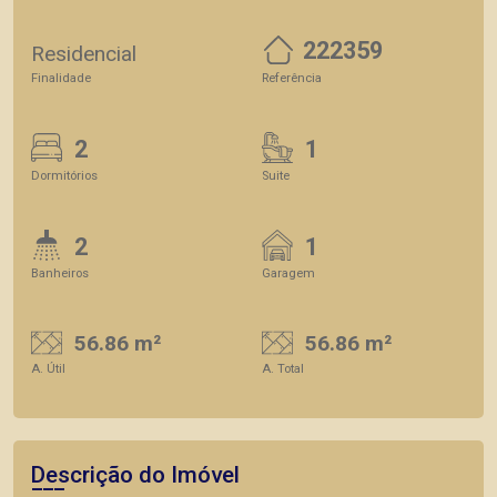
222359
Residencial
Finalidade
Referência
2
1
Dormitórios
Suite
2
1
Banheiros
Garagem
56.86 m²
56.86 m²
A. Útil
A. Total
Descrição do Imóvel