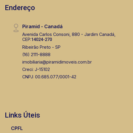
Endereço
Piramid - Canadá
Avenida Carlos Consoni, 880 - Jardim Canadá,
CEP:
14024-270
Thamiris Leandra Benevides
Ribeirão Preto - SP
CRECI 270092 - Venda
(16) 2111-8888
imobiliaria@piramidimoveis.com.br
(16) 99263-0551
Creci: J-15102
Corretor(a) Online
CNPJ: 00.685.077/0001-42
CORRETOR DE PLANTÃO
Links Úteis
CPFL