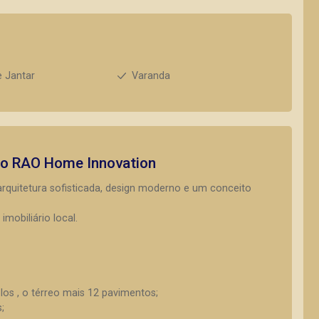
e Jantar
Varanda
to
RAO Home Innovation
uitetura sofisticada, design moderno e um conceito
mobiliário local.
los , o térreo mais 12 pavimentos;
;