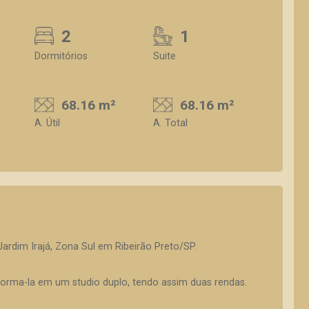
2
1
Dormitórios
Suite
68.16 m²
68.16 m²
A. Útil
A. Total
rdim Irajá, Zona Sul em Ribeirão Preto/SP.
forma-la em um studio duplo, tendo assim duas rendas.