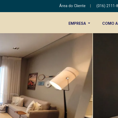
Área do Cliente
|
(016) 2111-
EMPRESA
COMO 