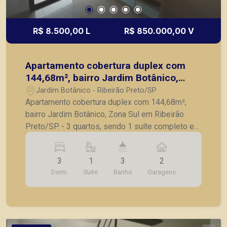
R$ 8.500,00 L
R$ 850.000,00 V
Apartamento cobertura duplex com
144,68m², bairro Jardim Botânico,
Zona Sul em Ribeirão Preto/SP.
Jardim Botânico - Ribeirão Preto/SP
Apartamento cobertura duplex com 144,68m²,
bairro Jardim Botânico, Zona Sul em Ribeirão
Preto/SP. - 3 quartos, sendo 1 suíte completo em
armários; - Banheiro social; - Sala para 2
ambientes; - Cozinha planejada; - Lavanderia; -
3
1
3
2
Banheiro de serviço; - Varanda gourmet com
Dorm.
Suite
Banho
Garagens
churrasqueira; - 2 vagas de garagem. A Piramid
tem como objetivo atender seus clientes com
agilidade e segurança, em locação, vendas de
imóveis prontos, usados ou mesmo nos
principais lançamentos da cidade de Ribeirão