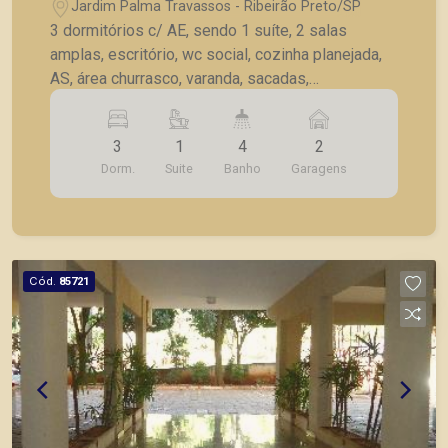
Jardim Palma Travassos - Ribeirão Preto/SP
3 dormitórios c/ AE, sendo 1 suíte, 2 salas
amplas, escritório, wc social, cozinha planejada,
AS, área churrasco, varanda, sacadas,
dependência de serviço, 2 vagas garagem.
3
1
4
2
Dorm.
Suite
Banho
Garagens
Cód.
85721