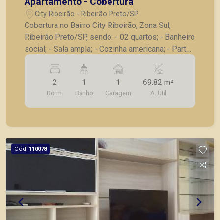
Apartamento - Cobertura
City Ribeirão - Ribeirão Preto/SP
Cobertura no Bairro City Ribeirão, Zona Sul,
Ribeirão Preto/SP, sendo: - 02 quartos; - Banheiro
social; - Sala ampla; - Cozinha americana; - Parte
superior com 01 sala; - Banheiro; - Quintal; - 01
vaga de garagem. A Piramid tem como objetivo
2
1
1
69.82 m²
atender seus clientes com agilidade e segurança,
Dorm.
Banho
Garagem
A. Útil
em locação, vendas de imóveis prontos, usados
ou mesmo nos principais lançamentos da cidade
de Ribeirão Preto.
Cód.
110078