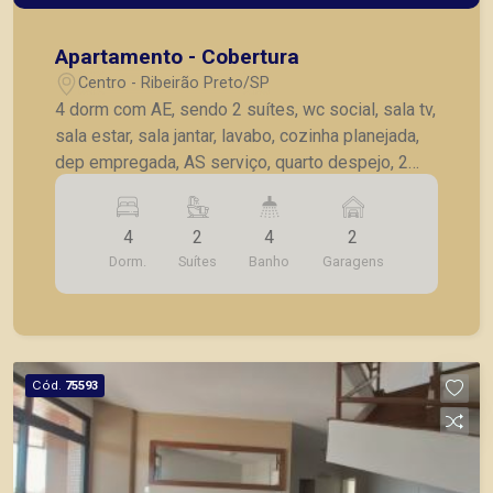
Apartamento - Cobertura
Centro - Ribeirão Preto/SP
4 dorm com AE, sendo 2 suítes, wc social, sala tv,
sala estar, sala jantar, lavabo, cozinha planejada,
dep empregada, AS serviço, quarto despejo, 2
sacadas, área lazer com churrasqueira, sauna e
piscina, 2 vagas garagem.
4
2
4
2
Dorm.
Suítes
Banho
Garagens
Cód.
75593