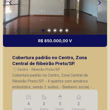
R$ 850.000,00 V
Cobertura padrão no Centro, Zona
Central de Ribeirão Preto/SP.
Centro - Ribeirão Preto/SP
Cobertura padrão no Centro, Zona Central de
Ribeirão Preto/SP. - 4 quartos com armários
embutidos, sendo 2 suítes; - Banheiro social; -
Lavabo; - Sala para 2 ambientes; - Cozinha; -
Lavanderia; - Suíte de serviço; - Amplo quintal
4
2
5
2
com área gourmet; - Churrasqueira; - Piscina; -
Dorm.
Suítes
Banho
Garagens