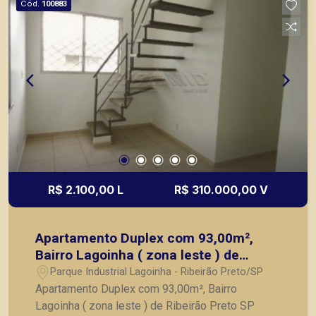
Cód.
100883
Preto.
R$ 2.100,00 L
R$ 310.000,00 V
Apartamento Duplex com 93,00m²,
Bairro Lagoinha ( zona leste ) de
Ribeirão Preto SP
Parque Industrial Lagoinha - Ribeirão Preto/SP
Apartamento Duplex com 93,00m², Bairro
Lagoinha ( zona leste ) de Ribeirão Preto SP