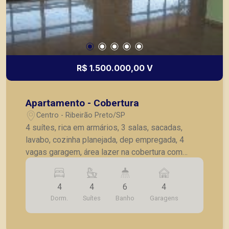
R$ 1.500.000,00 V
Apartamento - Cobertura
Centro - Ribeirão Preto/SP
4 suítes, rica em armários, 3 salas, sacadas,
lavabo, cozinha planejada, dep empregada, 4
vagas garagem, área lazer na cobertura com
piscina, sauna, churrasqueira, portaria 24h.
4
4
6
4
Dorm.
Suítes
Banho
Garagens