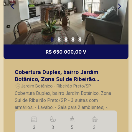
R$ 650.000,00 V
Cobertura Duplex, bairro Jardim
Botânico, Zona Sul de Ribeirão
Preto/SP.
Jardim Botânico - Ribeirão Preto/SP
Cobertura Duplex, bairro Jardim Botânico, Zona
Sul de Ribeirão Preto/SP. - 3 suítes com
armários; - Lavabo; - Sala para 2 ambientes; -
Cozinha planejada; - Varanda gourmet; - Cozinha
externa; - Banheiro externo; - Área de serviço; - 3
3
3
5
3
vagas de garagem. A Piramid tem como objetivo