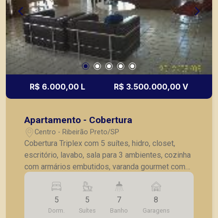
R$ 6.000,00 L
R$ 3.500.000,00 V
Apartamento - Cobertura
Centro - Ribeirão Preto/SP
Cobertura Triplex com 5 suítes, hidro, closet,
escritório, lavabo, sala para 3 ambientes, cozinha
com armários embutidos, varanda gourmet com
churrasqueira, sauna, ducha, piscina privativa,
deck, suíte para empregada, lavanderia, 8 vagas
5
5
7
8
de garagem. Imóvel com armários embutidos,
Dorm.
Suítes
Banho
Garagens
box blindex, ar condicionado e ventiladores de