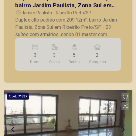
bairro Jardim Paulista, Zona Sul em
Ribeirão Preto/SP.
Jardim Paulista - Ribeirão Preto/SP
Duplex alto padrão com 209.12m², bairro Jardim
Paulista, Zona Sul em Ribeirão Preto/SP. - 03
suítes com armários, sendo 01 master com
closet; - Lavabo; - Sala para 02 ambientes; - Área
gourmet com churrasqueira e armários
3
3
5
2
planejados na pia de apoio; - Cozinha com
Dorm.
Suítes
Banho
Garagens
armários; - Piscina; - Banheiro de serviços; - Área
de serviços; - 02 vagas de garagem. A Piramid
tem como objetivo atender seus clientes com
agilidade e segurança, em locação, vendas de
imóveis prontos, usados ou mesmo nos
Cód.
71537
principais lançamentos da cidade de Ribeirão
Preto.