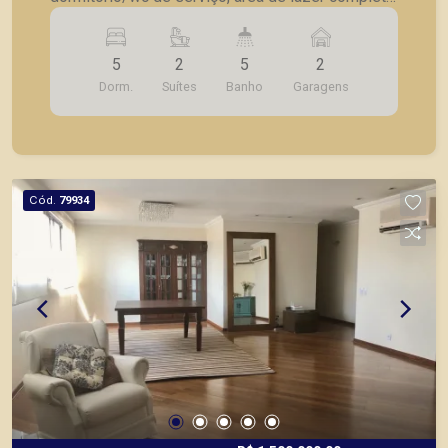
com churrasqueira e piscina, ampla varanda, 2
vagas de garagem.
5
2
5
2
Dorm.
Suítes
Banho
Garagens
Cód.
79934