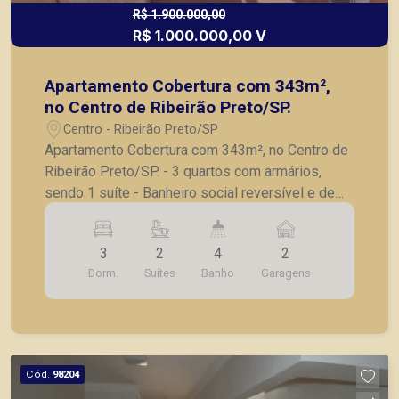
R$ 1.900.000,00
R$ 1.000.000,00 V
Apartamento Cobertura com 343m²,
no Centro de Ribeirão Preto/SP.
Centro - Ribeirão Preto/SP
Apartamento Cobertura com 343m², no Centro de
Ribeirão Preto/SP. - 3 quartos com armários,
sendo 1 suíte - Banheiro social reversível e de
serviço - Escritório - Sala 3 ambientes, - Cozinha
planejada - Lavanderia com armários - Quarto de
3
2
4
2
serviço - Parte superior com cozinha, piscina,
Dorm.
Suítes
Banho
Garagens
área churrasco e 1 suíte - 2 vagas de garagem A
Piramid tem como objetivo atender seus clientes
com agilidade e segurança, em locação, vendas
de imóveis prontos, usados ou mesmo nos
principais lançamentos da cidade de Ribeirão
Cód.
98204
Preto.