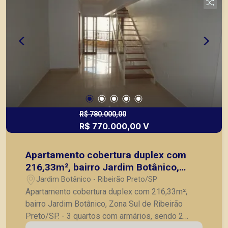
R$ 780.000,00
R$ 770.000,00 V
Apartamento cobertura duplex com
216,33m², bairro Jardim Botânico,
Zona Sul de Ribeirão Preto/SP.
Jardim Botânico - Ribeirão Preto/SP
Apartamento cobertura duplex com 216,33m²,
bairro Jardim Botânico, Zona Sul de Ribeirão
Preto/SP. - 3 quartos com armários, sendo 2