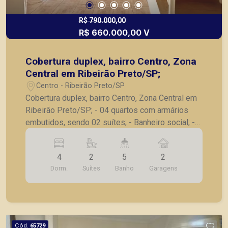
R$ 790.000,00
R$ 660.000,00 V
Cobertura duplex, bairro Centro, Zona
Central em Ribeirão Preto/SP;
Centro - Ribeirão Preto/SP
Cobertura duplex, bairro Centro, Zona Central em
Ribeirão Preto/SP; - 04 quartos com armários
embutidos, sendo 02 suítes; - Banheiro social; -
Sala para 02 ambientes; - Lavabo; - Cozinha com
armários; - Lavanderia; - Suíte de serviço; - Área
4
2
5
2
gourmet com churrasqueira; - Piscina; - Sauna; -
Dorm.
Suítes
Banho
Garagens
02 vagas de garagem. A Piramid tem como
objetivo atender seus clientes com agilidade e
segurança, em locação, vendas de imóveis
prontos, usados ou mesmo nos principais
lançamentos da cidade de Ribeirão Preto.
Cód.
65729