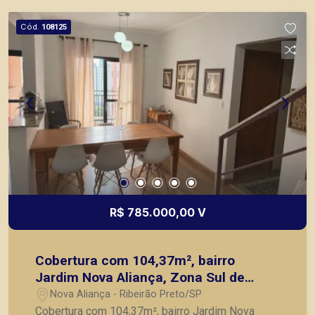
Cód.
108125
R$ 785.000,00 V
Cobertura com 104,37m², bairro
Jardim Nova Aliança, Zona Sul de
Ribeirão Preto/SP.
Nova Aliança - Ribeirão Preto/SP
Cobertura com 104,37m², bairro Jardim Nova