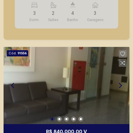
suítes; - Banheiro social completo; - Sala para 3
ambientes; - Lavabo; - Cozinha com armários
3
2
4
3
planejados; - Área de serviço; - Varanda gourmet;
Dorm.
Suítes
Banho
Garagens
- Ofurô; - 3 vagas de garagem. A Piramid tem
como objetivo atender seus clientes com
agilidade e segurança, em locação, vendas de
imóveis prontos, usados ou mesmo nos
principais lançamentos da cidade de Ribeirão
Cód.
91556
Preto.
R$ 840.000,00 V