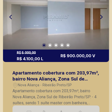
Preto.
R$ 5.000,00
R$ 900.000,00 V
R$ 4.100,00 L
Apartamento cobertura com 203,97m²,
bairro Nova Aliança, Zona Sul de
Ribeirão Preto/SP.
Nova Aliança - Ribeirão Preto/SP
Apartamento cobertura com 203,97m², bairro
Nova Aliança, Zona Sul de Ribeirão Preto/SP. - 4
suítes, sendo 1 suíte master com banheira,
closet e ar-condicionado; - Lavabo; - Sala para 02