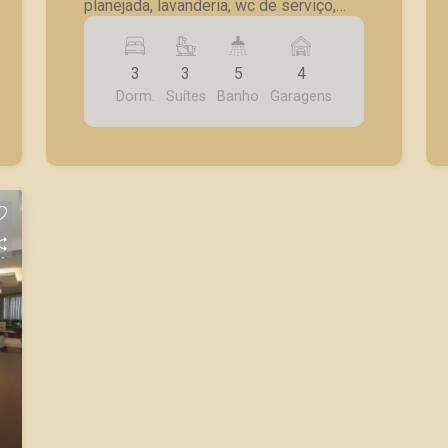
planejada, lavanderia, wc de serviço,
quintal, piscina, sacada, 4 vagas de
garagem.
3
3
5
4
Dorm.
Suítes
Banho
Garagens