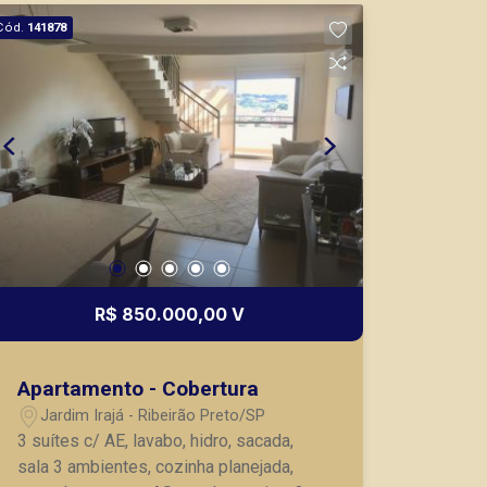
de garagem. A Piramid tem como
Cód.
141878
objetivo atender seus clientes com
agilidade e segurança, em locação,
vendas de imóveis prontos, usados ou
mesmo nos principais lançamentos da
cidade de Ribeirão Preto.
R$ 850.000,00 V
Apartamento - Cobertura
Jardim Irajá - Ribeirão Preto/SP
3 suítes c/ AE, lavabo, hidro, sacada,
sala 3 ambientes, cozinha planejada,