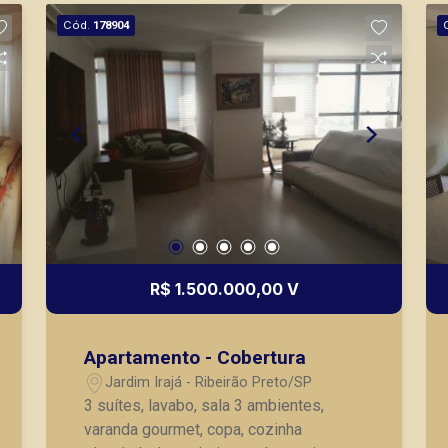
como objetivo atender seus clientes
Cód.
178904
com agilidade e segurança, em locação,
vendas de imóveis prontos, usados ou
mesmo nos principais lançamentos da
cidade de Ribeirão Preto.
R$ 1.500.000,00 V
Apartamento - Cobertura
Jardim Irajá - Ribeirão Preto/SP
3 suítes, lavabo, sala 3 ambientes,
varanda gourmet, copa, cozinha