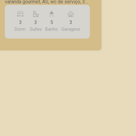
varanda gourmet, AS, wc de serviço, 3
vagas de garagem cobertas.
3
3
5
3
Dorm.
Suítes
Banho
Garagens