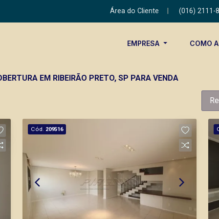
Área do Cliente
|
(016) 2111-
EMPRESA
COMO 
OBERTURA EM RIBEIRÃO PRETO, SP PARA VENDA
Re
Cód.
209516