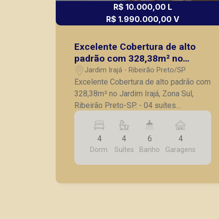
R$ 10.000,00 L
R$ 1.990.000,00 V
Excelente Cobertura de alto
padrão com 328,38m² no
Jardim Irajá, Zona Sul, Ribeirão
Jardim Irajá - Ribeirão Preto/SP
Preto-SP.
Excelente Cobertura de alto padrão com
328,38m² no Jardim Irajá, Zona Sul,
Ribeirão Preto-SP. - 04 suítes
completas em armários planejados; -
Sala para 03 ambientes; - Varanda
4
4
6
4
gourmet com churrasqueira com amplo
Dorm.
Suítes
Banho
Garagens
espaço e hidromassagem; - Lavabo; -
Cozinha planejada; - Lavanderia/
Despensa; - Dependência de serviço
com banheiro; - 4 vagas de garagem; -
Cobertura completa em armários
planejados, ambientes climatizados e