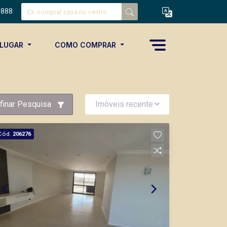
8888
ALUGAR
COMO COMPRAR
finar Pesquisa
Cód.
206276