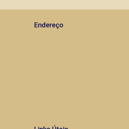
iluminação completa. A Piramid tem
como objetivo atender seus clientes
com agilidade e segurança, em locação,
vendas de imóveis prontos, usados ou
Endereço
mesmo nos principais lançamentos da
cidade de Ribeirão Preto.