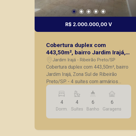
R$ 2.000.000,00 V
Cobertura duplex com
443,50m², bairro Jardim Irajá,
Zona Sul de Ribeirão Preto/SP.
Jardim Irajá - Ribeirão Preto/SP
Cobertura duplex com 443,50m², bairro
Jardim Irajá, Zona Sul de Ribeirão
Preto/SP. - 4 suítes com armários
embutidos, sendo 1 suíte master com
hidromassagem; - Lavabo; - Sala de
4
4
6
6
estar com Home theater; - Sala de
Dorm.
Suítes
Banho
Garagens
jantar; - Sacada; - Cozinha planejada; -
Copa; - Lavanderia; - Despensa; -
Dependência completa de serviço; -
Área gourmet com piscina e