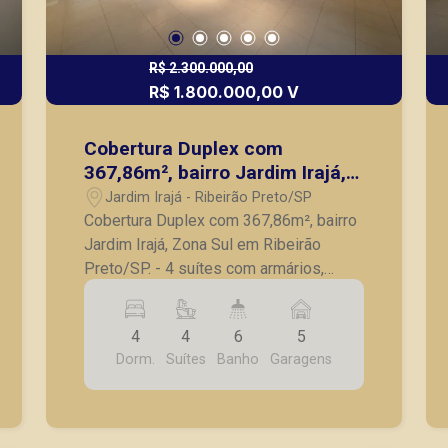
R$ 2.300.000,00
R$ 1.800.000,00 V
Cobertura Duplex com
367,86m², bairro Jardim Irajá,
Zona Sul em Ribeirão Preto/SP.
Jardim Irajá - Ribeirão Preto/SP
Cobertura Duplex com 367,86m², bairro
Jardim Irajá, Zona Sul em Ribeirão
Preto/SP. - 4 suítes com armários,
sendo 1 suíte master com hidro; -
Lavabo; - Sala para 3 ambientes; -
4
4
6
5
Cozinha planejada; - Lavanderia; -
Dorm.
Suítes
Banho
Garagens
Despensa; - Quarto de serviço; -
Banheiro de serviço; - Varanda gourmet
com churrasqueira; - Hidromassagem; -
5 vagas de garagem. A Piramid tem