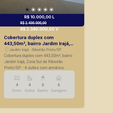
R$ 10.000,00 L
R$ 2.400.000,00
R$ 2.340.000,00 V
Cobertura duplex com
443,50m², bairro Jardim Irajá,
Zona Sul de Ribeirão Preto/SP.
Jardim Irajá - Ribeirão Preto/SP
Cobertura duplex com 443,50m², bairro
Jardim Irajá, Zona Sul de Ribeirão
Preto/SP. - 4 suítes com armários
embutidos, sendo 1 suíte master com
hidromassagem; - Lavabo; - Sala de
4
4
6
6
estar com Home theaer; - Sala de jantar;
Dorm.
Suítes
Banho
Garagens
- Sacada; - Cozinha planejada; - Copa; -
Lavanderia; - Despensa; - Dependência
completa de serviço; - Área gourmet
com piscina e churrasqueira; - 6 vagas