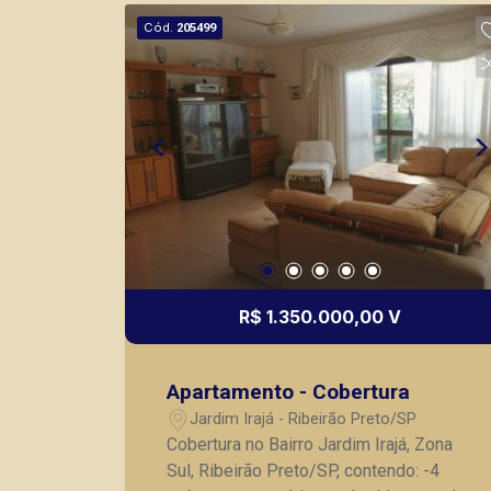
churrasqueira; - 06 vagas de garagem. A
Cód.
205499
Piramid tem como objetivo atender
seus clientes com agilidade e
segurança, em locação, vendas de
imóveis prontos, usados ou mesmo
nos principais lançamentos da cidade
de Ribeirão Preto.
R$ 1.350.000,00 V
Apartamento - Cobertura
Jardim Irajá - Ribeirão Preto/SP
Cobertura no Bairro Jardim Irajá, Zona
Sul, Ribeirão Preto/SP, contendo: -4