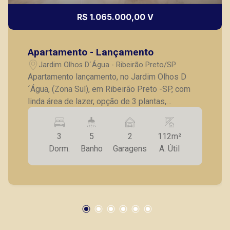
R$ 1.065.000,00 V
Apartamento - Lançamento
Jardim Olhos D´Água - Ribeirão Preto/SP
Apartamento lançamento, no Jardim Olhos D
´Água, (Zona Sul), em Ribeirão Preto -SP, com
linda área de lazer, opção de 3 plantas,
contendo: - 3 suítes; - Sala 2 ambientes; -
Lavabo; - Cozinha; - Lavanderia; - Varanda
3
5
2
112m²
gourmet; - Laje técnica; - 2 vagas de garagem. -
Dorm.
Banho
Garagens
A. Útil
Fotos do decorado. * Entrega prevista para
Fevereiro de 2024. * Consultar valores
atualizados e unidades disponíveis.