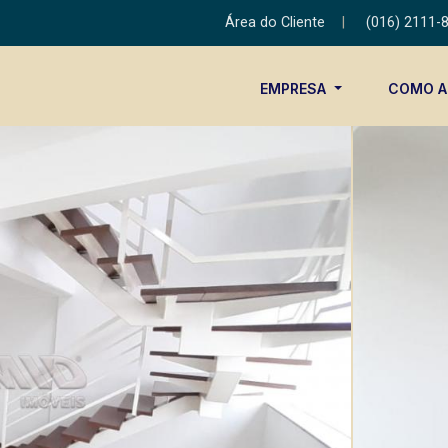
Área do Cliente
|
(016) 2111-
EMPRESA
COMO 