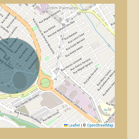
Leaflet
|
©
OpenStreetMap