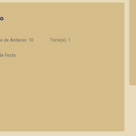
to
e de Andares: 10
Torre(s): 1
de Festa