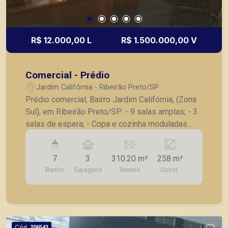
R$ 12.000,00 L
R$ 1.500.000,00 V
Comercial - Prédio
Jardim Califórnia - Ribeirão Preto/SP
Prédio comercial, Bairro Jardim Califórnia, (Zona
Sul), em Ribeirão Preto/SP: - 9 salas amplas; - 3
salas de espera; - Copa e cozinha moduladas
com armários; - Todas as salas e recepção
voltadas para jardins; - Ar condicionado Central; -
7
3
310.20 m²
258 m²
Garagem para 3 carros (uma delas externa). A
Banho
Garagens
Terreno
Const.
Piramid tem como objetivo atender seus clientes
com agilidade e segurança, em locação, vendas
de imóveis prontos, usados ou mesmo nos
principais lançamentos da cidade de Ribeirão
Preto.
Cód.
206543