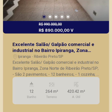
R$ 990.000,00
R$ 890.000,00 V
Excelente Salão/ Galpão comercial e
industrial no Bairro Ipiranga, Zona
Norte de Ribeirão Preto/SP;
Ipiranga - Ribeirão Preto/SP
Excelente Salão/ Galpão comercial e industrial no
Bairro Ipiranga, Zona Norte de Ribeirão Preto/SP;
- São 2 pavimentos; - 12 banheiros; - 1 cozinha; -
2 copas; - Salas/ Escritórios; - Pavimento
superior com amplo galpão; - Iluminação
12
264 m²
420.42 m²
completa, com luminárias; - Ideal para o seu
Banho
Terreno
A. Útil
comércio. A Piramid tem como objetivo atender
seus clientes com agilidade e segurança, em
locação, vendas de imóveis prontos, usados ou