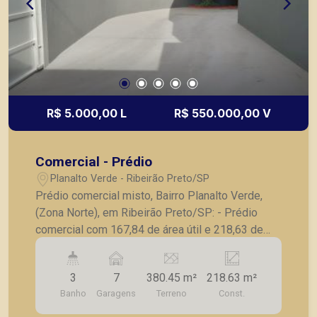
R$ 5.000,00 L
R$ 550.000,00 V
Comercial - Prédio
Planalto Verde - Ribeirão Preto/SP
Prédio comercial misto, Bairro Planalto Verde,
(Zona Norte), em Ribeirão Preto/SP: - Prédio
comercial com 167,84 de área útil e 218,63 de
área construida; - Recepção climatizada; - 4 salas
amplas climatizadas; - sendo 1 suíte - 3
3
7
380.45 m²
218.63 m²
banheiros completos; - Copa /Cozinha planejada;
Banho
Garagens
Terreno
Const.
- Despensa; - Lavanderia; - Quintal; - Sistema de
alarme; - Interfone; - Portão eletrônica; - 6 vagas