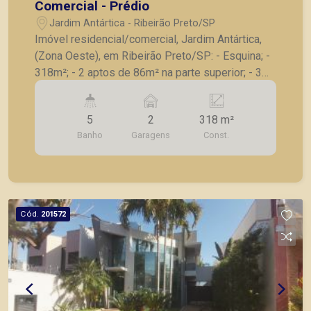
na Zona Sul.
Comercial - Prédio
Jardim Antártica - Ribeirão Preto/SP
Imóvel residencial/comercial, Jardim Antártica,
(Zona Oeste), em Ribeirão Preto/SP: - Esquina; -
318m²; - 2 aptos de 86m² na parte superior; - 3
salões. A Piramid tem como objetivo atender
seus clientes com agilidade e segurança, em
5
2
318 m²
locação, vendas de imóveis prontos, usados ou
Banho
Garagens
Const.
mesmo nos principais lançamentos da cidade de
Ribeirão Preto.
Cód.
201572