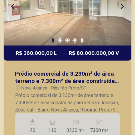
R$ 360.000,00 L
R$ 80.000.000,00 V
Prédio comercial de 3.230m² de área
terreno e 7.300m² de área construída
para venda e locação, Zona sul - Bairro
Nova Aliança - Ribeirão Preto/SP
Nova Aliança, Ribeirão Preto/SP.
Prédio comercial de 3.230m² de área terreno e
7.300m² de área construída para venda e locação,
Zona sul - Bairro Nova Aliança, Ribeirão Preto/SP.
- 3.230m² de área terreno e 7.300m² de área
construída - 7 pavimentos - Esquina - Amplo
40
110
3230 m²
7300 m²
espaço - Recepção - Cozinha - Copa - 6 lajes