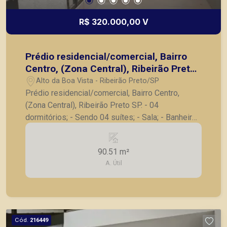
R$ 320.000,00 V
Prédio residencial/comercial, Bairro
Centro, (Zona Central), Ribeirão Preto
SP.
Alto da Boa Vista - Ribeirão Preto/SP
Prédio residencial/comercial, Bairro Centro,
(Zona Central), Ribeirão Preto SP. - 04
dormitórios; - Sendo 04 suítes; - Sala; - Banheiro;
- 02 vagas de garagem. A Piramid tem como
objetivo atender seus clientes com agilidade e
90.51 m²
segurança, em locação, vendas de imóveis
A. Útil
prontos, usados ou mesmo nos principais
lançamentos da cidade de Ribeirão Preto.
Cód.
216449