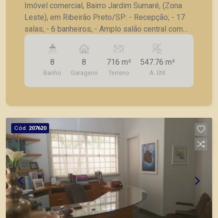
Imóvel comercial, Bairro Jardim Sumaré, (Zona
Leste), em Ribeirão Preto/SP: - Recepção; - 17
salas; - 6 banheiros; - Amplo salão central com
ar-condicionado e sala auxiliar; - Cozinha; -
Dependência e banheiro de serviço; - Lavanderia;
8
8
716 m²
547.76 m²
- 8 vagas de garagem. A Piramid tem como
Banho
Garagens
Terreno
A. Útil
objetivo atender seus clientes com agilidade e
segurança, em locação, vendas de imóveis
prontos, usados ou mesmo nos principais
lançamentos da cidade de Ribeirão Preto.
Cód.
207620