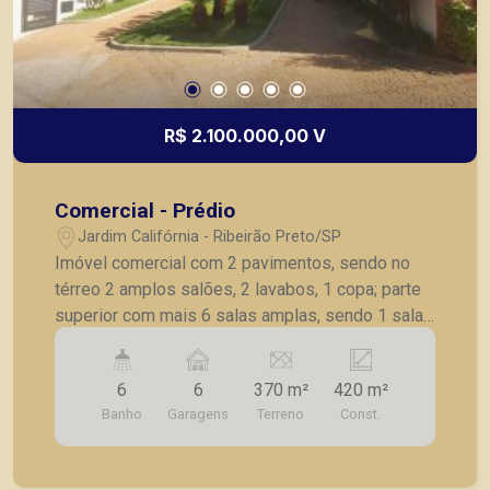
R$ 2.100.000,00 V
Comercial - Prédio
Jardim Califórnia - Ribeirão Preto/SP
Imóvel comercial com 2 pavimentos, sendo no
térreo 2 amplos salões, 2 lavabos, 1 copa; parte
superior com mais 6 salas amplas, sendo 1 sala
com banheiro privativo, jardim de inverno e
sacada, 2 lavabos, 1 copa, depósito, varanda
6
6
370 m²
420 m²
ampla nos fundos com 1 banheiro para portador
Banho
Garagens
Terreno
Const.
de necessidades especiais, sala, copa,
estacionamento pela lateral com 4 vagas internas
(fundos) e 2 externas. Imóvel com divisórias em