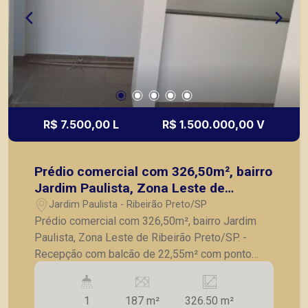
para seu comércio, para diversos segmentos
como clínicas, escritórios, escolas de música,
educação, línguas, com diversas opções de
adaptações. Também temos imóveis no Nova
Aliança, Jardim Botânico, Jardim Canadá, casas e
apartamentos próximos a mercados, farmácias,
escolas, além de pontos comerciais localizados
na Zona Sul.
R$ 7.500,00 L
R$ 1.500.000,00 V
Prédio comercial com 326,50m², bairro
Jardim Paulista, Zona Leste de
Ribeirão Preto/SP.
Jardim Paulista - Ribeirão Preto/SP
Prédio comercial com 326,50m², bairro Jardim
Paulista, Zona Leste de Ribeirão Preto/SP. -
Recepção com balcão de 22,55m² com ponto
para ar condicionado; - 1 sala administrativa de
6,70m², 2,51 x 2,67m com ponto para ar
1
187 m²
326.50 m²
condicionado; - 1 vestiário com 2 divisórias