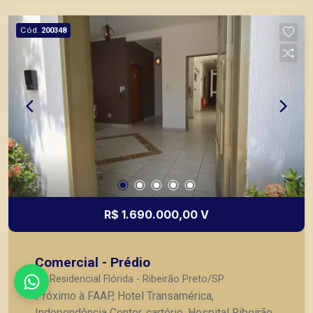
vidro, drywall, iluminação completa de Led,
armários, em ótima localização.
Cód.
200348
R$ 1.690.000,00 V
Comercial - Prédio
Residencial Flórida - Ribeirão Preto/SP
Próximo à FAAP, Hotel Transamérica,
Independência Center, cartório, Hospital Ribeirão