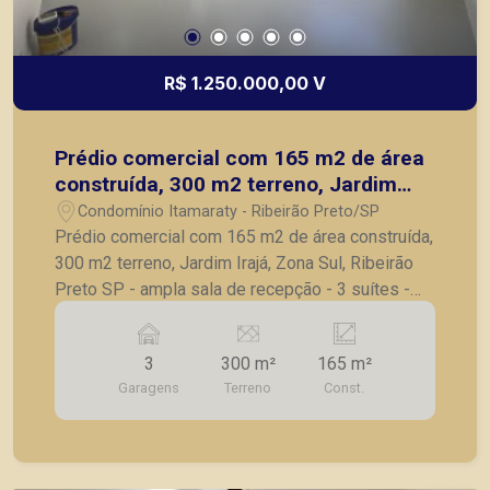
R$ 1.250.000,00 V
Prédio comercial com 165 m2 de área
construída, 300 m2 terreno, Jardim
Irajá, Zona Sul, Ribeirão Preto SP
Condomínio Itamaraty - Ribeirão Preto/SP
Prédio comercial com 165 m2 de área construída,
300 m2 terreno, Jardim Irajá, Zona Sul, Ribeirão
Preto SP - ampla sala de recepção - 3 suítes -
banheiro masculino e feminino - cozinha - jardim
de inverno - quintal - vagas de estacionamento
3
300 m²
165 m²
frontal A Piramid tem como objetivo atender seus
Garagens
Terreno
Const.
clientes com agilidade e segurança, em locação,
vendas de imóveis prontos, usados ou mesmo
nos principais lançamentos da cidade de Ribeirão
Preto.