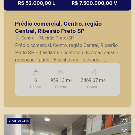
R$ 52.000,00 L
R$ 7.500.000,00 V
Prédio comercial, Centro, região
Central, Ribeirão Preto SP
Centro - Ribeirão Preto/SP
Prédio comercial, Centro, região Central, Ribeirão
Preto SP - 3 andares - contendo diversas salas -
recepção - pátio - 6 banheiros - elevador -
cozinha - cantina - área de terreno com 959,13
m2 - área construída de 2.469,67 m2 Seja para
6
959.13 m²
2469.67 m²
vender, alugar ou adquirir seu imóvel entre em
Banho
Terreno
Const.
contato com a Piramid Imóveis, a sua imobiliária
em Ribeirão Preto.
Cód.
212315