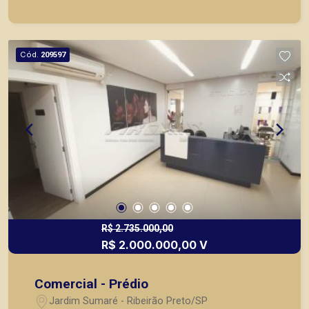
internas; - 2 vagas rotativas externas. A Piramid
tem como objetivo atender seus clientes com
agilidade e segurança, em locação, vendas de
Cód.
209597
imóveis prontos, usados ou mesmo nos
principais lançamentos da cidade de Ribeirão
Preto.
R$ 2.735.000,00
R$ 2.000.000,00 V
Comercial - Prédio
Jardim Sumaré - Ribeirão Preto/SP