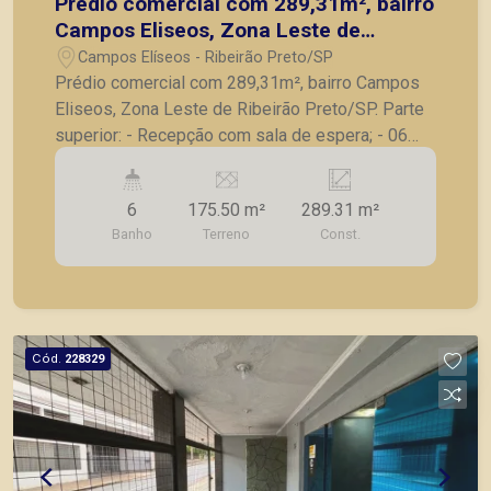
Prédio comercial com 289,31m², bairro
Campos Eliseos, Zona Leste de
Ribeirão Preto/SP.
Campos Elíseos - Ribeirão Preto/SP
Prédio comercial com 289,31m², bairro Campos
Eliseos, Zona Leste de Ribeirão Preto/SP. Parte
superior: - Recepção com sala de espera; - 06
salas; - 02 banheiros; - Quintal; Parte Inferior: - 05
salas; - Copa; - 04 banheiros. A Piramid tem
6
175.50 m²
289.31 m²
como objetivo atender seus clientes com
Banho
Terreno
Const.
agilidade e segurança, em locação, vendas de
imóveis prontos, usados ou mesmo nos
principais lançamentos da cidade de Ribeirão
Preto.
Cód.
228329