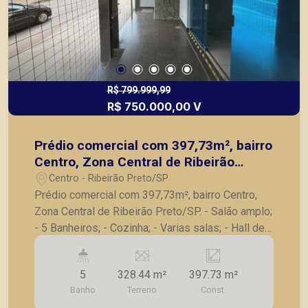
R$ 799.999,99
R$ 750.000,00 V
Prédio comercial com 397,73m², bairro
Centro, Zona Central de Ribeirão
Preto/SP.
Centro - Ribeirão Preto/SP
Prédio comercial com 397,73m², bairro Centro,
Zona Central de Ribeirão Preto/SP. - Salão amplo;
- 5 Banheiros; - Cozinha; - Varias salas; - Hall de
entrada; - Excelente localização perto da catedral.
A Piramid tem como objetivo atender seus
5
328.44 m²
397.73 m²
clientes com agilidade e segurança, em locação,
Banho
Terreno
Const.
vendas de imóveis prontos, usados ou mesmo