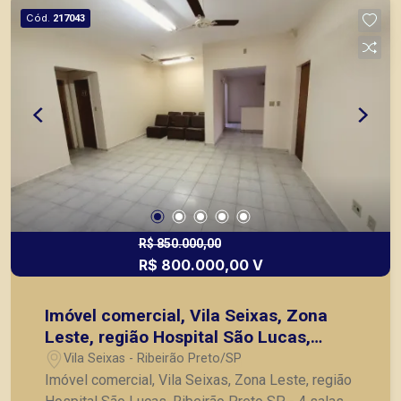
Cód.
217043
R$ 850.000,00
R$ 800.000,00 V
Imóvel comercial, Vila Seixas, Zona
Leste, região Hospital São Lucas,
Ribeirão Preto SP
Vila Seixas - Ribeirão Preto/SP
Imóvel comercial, Vila Seixas, Zona Leste, região