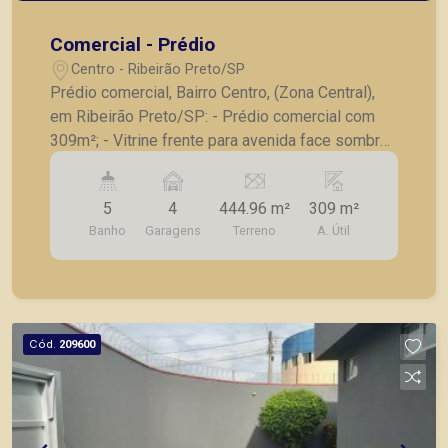
Comercial - Prédio
Centro - Ribeirão Preto/SP
Prédio comercial, Bairro Centro, (Zona Central),
em Ribeirão Preto/SP: - Prédio comercial com
309m²; - Vitrine frente para avenida face sombra;
- 5 banheiros; - Cozinha; - Deposito; - 4 vagas de
garagem privativas. A Piramid tem como objetivo
5
4
444.96 m²
309 m²
atender seus clientes com agilidade e segurança,
Banho
Garagens
Terreno
A. Útil
em locação, vendas de imóveis prontos, usados
ou mesmo nos principais lançamentos da cidade
de Ribeirão Preto.
Cód.
209600