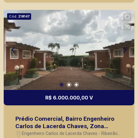
mesmo nos principais lançamentos da cidade de
Ribeirão Preto.
Cód.
218147
R$ 6.000.000,00 V
Prédio Comercial, Bairro Engenheiro
Carlos de Lacerda Chaves, Zona
Oeste, em Ribeirão Preto/SP
Engenheiro Carlos de Lacerda Chaves - Ribeirão