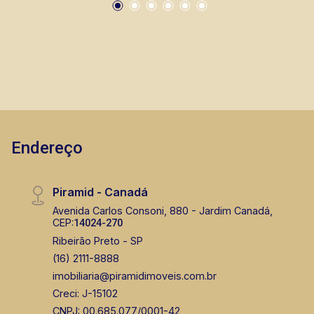
Fabiana Gonçalves
CRECI 293.460 - Venda
(16) 99799-9323
Corretor(a) Online
CORRETOR DE PLANTÃO
Endereço
Piramid - Canadá
Avenida Carlos Consoni, 880 - Jardim Canadá,
CEP:
14024-270
Lucelia Mariotti
Ribeirão Preto - SP
CRECI 146320 - Venda
(16) 2111-8888
imobiliaria@piramidimoveis.com.br
(16) 99222-2915
Creci: J-15102
Corretor(a) Online
CNPJ: 00.685.077/0001-42