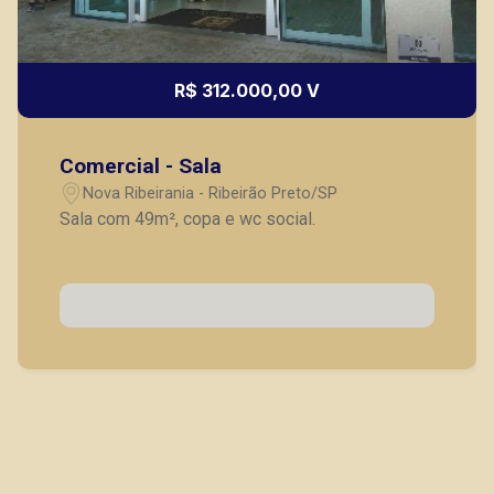
R$ 312.000,00 V
Comercial - Sala
Thamiris Leandra Benevides
Nova Ribeirania - Ribeirão Preto/SP
CRECI 270092 - Venda
Sala com 49m², copa e wc social.
(16) 99263-0551
Corretor(a) Online
CORRETOR DE PLANTÃO