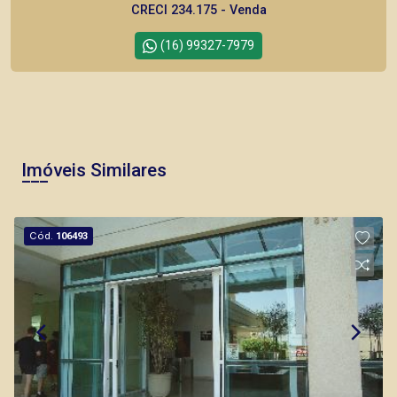
CRECI 234.175 - Venda
(16) 99327-7979
Corretor(a) Online
CORRETOR DE PLANTÃO
Imóveis Similares
Cód.
106493
Murilo Bazilio
CRECI 307.010 - Venda
(16) 98119-7226
Corretor(a) Online
CORRETOR DE PLANTÃO