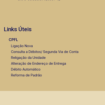
CORRETOR DE PLANTÃO
Links Úteis
CPFL
Marcos Antonio Ferreira
Ligação Nova
CRECI 82740 - Venda
Consulta a Débitos/ Segunda Via de Conta
Religação da Unidade
(16) 99137-0754
Alteração de Endereço de Entrega
Débito Automático
Corretor(a) Online
Reforma de Padrão