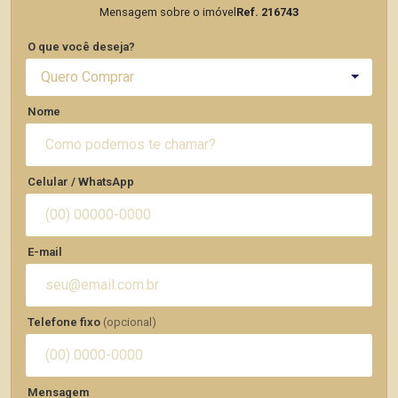
Mensagem sobre o imóvel
Ref. 216743
O que você deseja?
Quero Comprar
Nome
Celular / WhatsApp
E-mail
Telefone fixo
(opcional)
Mensagem