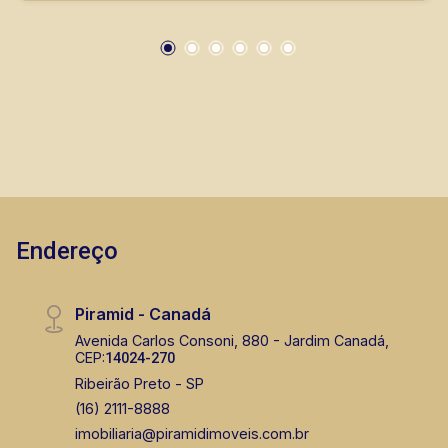
(16) 99222-2915
CORRETOR DE PLANTÃO
Marcos Antonio Ferreira
Endereço
CRECI 82740 - Venda
(16) 99137-0754
Piramid - Canadá
Avenida Carlos Consoni, 880 - Jardim Canadá,
CORRETOR DE PLANTÃO
CEP:
14024-270
Ribeirão Preto - SP
(16) 2111-8888
imobiliaria@piramidimoveis.com.br