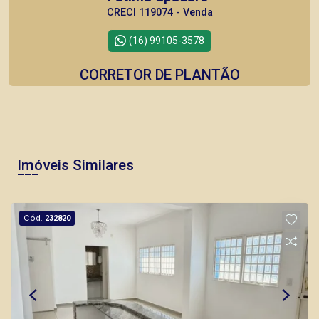
CRECI 119074 - Venda
(16) 99105-3578
CORRETOR DE PLANTÃO
Imóveis Similares
Bráulio Alvarez
CRECI 234.175 - Venda
Cód.
232820
(16) 99327-7979
Corretor(a) Online
CORRETOR DE PLANTÃO