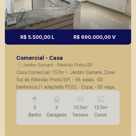
R$ 5.500,00 L
R$ 690.000,00 V
Thamiris Leandra Benevides
CRECI 270092 - Venda
Comercial - Casa
(16) 99263-0551
Jardim Sumaré - Ribeirão Preto/SP
Casa Comercial, 157m ²- Jardim Sumaré, Zona
CORRETOR DE PLANTÃO
Sul de Ribeirão Preto/SP; - 06 salas; -03
banheiros (1 adaptado PCD); - Copa; - 03 vagas
de garagem frontais; - rampa de acesso. A
Piramid tem como objetivo atender seus
3
3
157m²
157m²
clientes com agilidade e segurança, em locação,
Banho
Garagens
Terreno
Const.
vendas de imóveis prontos, usados ou mesmo
nos principais lançamentos da cidade de
Lucelia Mariotti
Ribeirão Preto.
CRECI 146320 - Venda