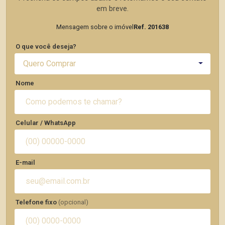
em breve.
Mensagem sobre o imóvel
Ref. 201638
O que você deseja?
Quero Comprar
Nome
Celular / WhatsApp
E-mail
Telefone fixo
(opcional)