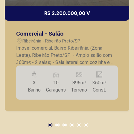
R$ 2.200.000,00 V
Comercial - Salão
Ribeirânia - Ribeirão Preto/SP
Imóvel comercial, Bairro Ribeirânia, (Zona
Leste), Ribeirão Preto/SP: - Amplo salão com
360m²; - 2 salas; - Sala lateral com cozinha e
banheiro; - Área externa para estacionamento; -
Excelente localização próximo de Avenidas. A
3
10
896m²
360m²
Piramid tem como objetivo atender seus
Banho
Garagens
Terreno
Const.
clientes com agilidade e segurança, em locação,
vendas de imóveis prontos, usados ou mesmo
nos principais lançamentos da cidade de
Ribeirão Preto.