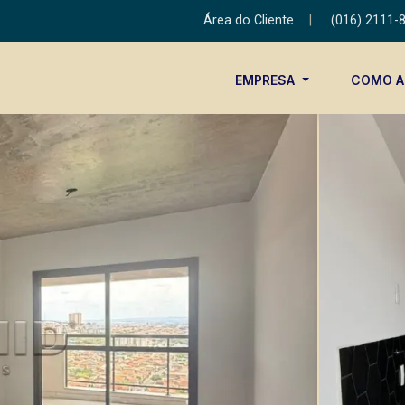
Área do Cliente
|
(016) 2111-
EMPRESA
COMO 