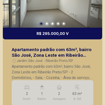
R$ 295.000,00 V
Apartamento padrão com 63m², bairro
São José, Zona Leste em Ribeirão
Preto/SP.
Jardim São José - Ribeirão Preto/SP
Apartamento padrão com 63m², bairro São José,
Zona Leste em Ribeirão Preto/SP. - 2
Dormitórios, - Sala; - Cozinha; - Área de serviço; -
Banheiro social; - 2 Vaga de garagem; A Piramid
tem como objetivo atender seus clientes com
2
1
2
63 m²
agilidade e segurança, em locação, vendas de
Dorm.
Banho
Garagens
A. Útil
imóveis prontos, usados ou mesmo nos