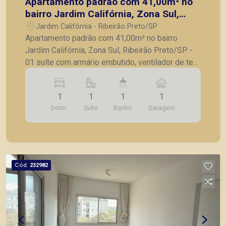
Apartamento padrão com 41,00m² no
bairro Jardim Califórnia, Zona Sul,
Ribeirão Preto/SP.
Jardim Califórnia - Ribeirão Preto/SP
Apartamento padrão com 41,00m² no bairro
Jardim Califórnia, Zona Sul, Ribeirão Preto/SP. -
01 suíte com armário embutido, ventilador de teto
e sacada; - Sala para 02 ambientes com
ventilador de teto; - Sacada; - Cozinha com
1
1
1
1
armários; - Lavanderia; - 01 vaga de garagem. A
Dorm.
Suite
Banho
Garagem
Piramid tem como objetivo atender seus clientes
com agilidade e segurança, em locação, vendas
de imóveis prontos, usados ou mesmo nos
principais lançamentos da cidade de Ribeirão
Preto.
Cód.
232982