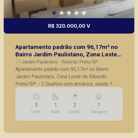
R$ 320.000,00 V
Apartamento padrão com 96,17m² no
Bairro Jardim Paulistano, Zona Leste
de Ribeirão Preto/SP:
Jardim Paulistano - Ribeirão Preto/SP
Apartamento padrão com 96,17m² no Bairro
Jardim Paulistano, Zona Leste de Ribeirão
Preto/SP: - 3 Quartos com armários, sendo 1
suite; - Banheiro social completo; - Sala para 2
ambientes; - Sacada; - Cozinha com armários
3
1
2
1
planejados; - Lavanderia; - 1 Vaga de garagem. A
Dorm.
Suite
Banho
Garagem
Piramid tem como objetivo atender seus clientes
com agilidade e segurança, em locação, vendas
de imóveis prontos, usados ou mesmo nos
principais lançamentos da cidade de Ribeirão