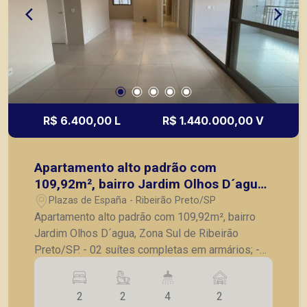
R$ 6.400,00 L
R$ 1.440.000,00 V
Apartamento alto padrão com
109,92m², bairro Jardim Olhos D´agua,
Zona Sul de Ribeirão Preto/SP.
Plazas de España - Ribeirão Preto/SP
Apartamento alto padrão com 109,92m², bairro
Jardim Olhos D´agua, Zona Sul de Ribeirão
Preto/SP. - 02 suítes completas em armários; -
Sala para 2 ambientes; - Lavabo; - Varanda
gourmet com churrasqueira e fechada em vidro; -
2
2
4
2
Cozinha com armários planejados; - Lavanderia; -