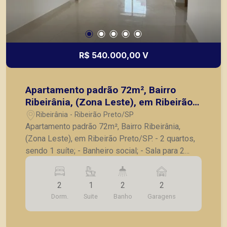
R$ 540.000,00 V
Apartamento padrão 72m², Bairro
Ribeirânia, (Zona Leste), em Ribeirão
Preto/SP.
Ribeirânia - Ribeirão Preto/SP
Apartamento padrão 72m², Bairro Ribeirânia,
(Zona Leste), em Ribeirão Preto/SP. - 2 quartos,
sendo 1 suíte; - Banheiro social; - Sala para 2
ambientes; - Cozinha; - Lavanderia; - Varanda
gourmet; - 2 vagas de garagem. A Piramid tem
2
1
2
2
como objetivo atender seus clientes com
Dorm.
Suite
Banho
Garagens
agilidade e segurança, em locação, vendas de
imóveis prontos, usados ou mesmo nos
principais lançamentos da cidade de Ribeirão