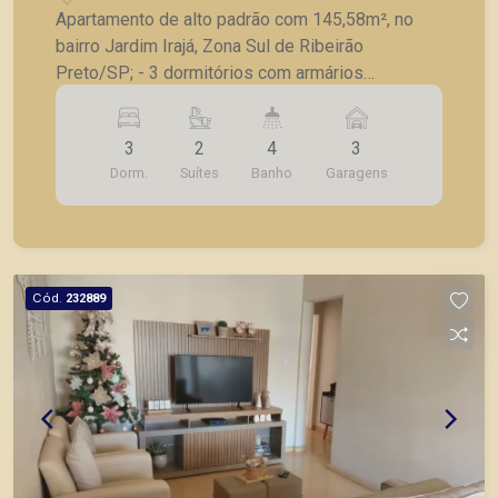
Apartamento de alto padrão com 145,58m², no
bairro Jardim Irajá, Zona Sul de Ribeirão
Preto/SP; - 3 dormitórios com armários
embutidos, sendo 2 suítes; - Lavabo; - Sala para
2 ambientes com painel; - Varanda gourmet com
3
2
4
3
churrasqueira e sacada envidraçada; - Cozinha
Dorm.
Suítes
Banho
Garagens
planejada; - Banheiro de serviços; - Lavanderia; -
3 vagas de garagem. A Piramid tem como
objetivo atender seus clientes com agilidade e
segurança, em locação, vendas de imóveis
prontos, usados ou mesmo nos principais
Cód.
232889
lançamentos da cidade de Ribeirão Preto.