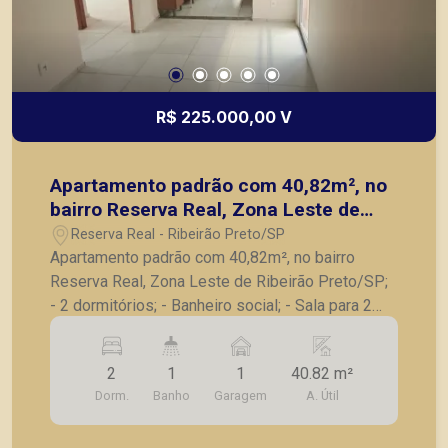
preservação e cuidados especiais com a fauna e
fl ora da área. São duas áreas verdes que juntas
somam 17 mil metros. Inovador e
contemporâneo, o Panamby trouxe para Ribeirão
Preto o novo conceito de bairro planejado,
R$ 225.000,00 V
proporcionando uma experiência de qualidadee
de vida surpreendente, além das calçadas
arborizadas, fi ação subterrânea, pavimentação
Apartamento padrão com 40,82m², no
intertravada e exclusivo lazer recreativo.
bairro Reserva Real, Zona Leste de
Ribeirão Preto/SP;
Reserva Real - Ribeirão Preto/SP
Apartamento padrão com 40,82m², no bairro
Reserva Real, Zona Leste de Ribeirão Preto/SP;
- 2 dormitórios; - Banheiro social; - Sala para 2
ambientes; - Cozinha com armários; - Área de
serviços; - 1 vaga de garagem. A Piramid tem
2
1
1
40.82 m²
como objetivo atender seus clientes com
Dorm.
Banho
Garagem
A. Útil
agilidade e segurança, em locação, vendas de
imóveis prontos, usados ou mesmo nos