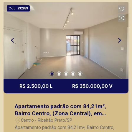
Preto.
Cód.
232883
R$ 2.500,00 L
R$ 350.000,00 V
Apartamento padrão com 84,21m²,
Bairro Centro, (Zona Central), em
Ribeirão Preto/SP.
Centro - Ribeirão Preto/SP
Apartamento padrão com 84,21m², Bairro Centro,