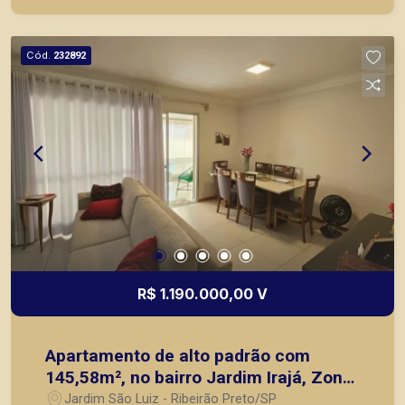
principais lançamentos da cidade de Ribeirão
Preto.
Cód.
232892
R$ 1.190.000,00 V
Apartamento de alto padrão com
145,58m², no bairro Jardim Irajá, Zona
Sul de Ribeirão Preto/SP;
Jardim São Luiz - Ribeirão Preto/SP