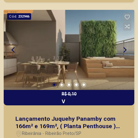
Preto.
Cód.
232946
R$ 0,10
V
Lançamento Juquehy Panamby com
166m² e 169m², ( Planta Penthouse )
Próximo Parque do Curupira em
Ribeirânia - Ribeirão Preto/SP