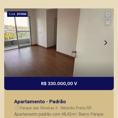
Thamiris Leandra Benevides
Cód.
231560
CRECI 270092 - Venda
(16) 99263-0551
Corretor(a) Online
CORRETOR DE PLANTÃO
R$ 330.000,00 V
Fabiana Gonçalves
Apartamento - Padrão
CRECI 293.460 - Venda
Parque das Oliveiras II - Ribeirão Preto/SP
(16) 99799-9323
Apartamento padrão com 48,42m², Bairro Parque