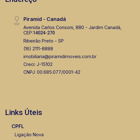
Piramid - Canadá
Bráulio Alvarez
Avenida Carlos Consoni, 880 - Jardim Canadá,
CEP:
14024-270
CRECI 234.175 - Venda
Ribeirão Preto - SP
(16) 99327-7979
(16) 2111-8888
imobiliaria@piramidimoveis.com.br
Corretor(a) Online
Creci: J-15102
CORRETOR DE PLANTÃO
CNPJ: 00.685.077/0001-42
Links Úteis
Marcos Antonio Ferreira
CPFL
CRECI 82740 - Venda
Ligação Nova