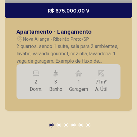
R$ 675.000,00 V
Apartamento - Lançamento
Nova Aliança - Ribeirão Preto/SP
2 quartos, sendo 1 suíte, sala para 2 ambientes,
lavabo, varanda gourmet, cozinha, lavanderia, 1
vaga de garagem. Exemplo de fluxo de
pagamento: sinal de R$ 57.424,31 mais 32
mensais de R$ 1.794,51 mais 5 semestrais de
2
3
1
71m²
R$ 11.484,86 e saldo a financiar no final de R$
Dorm.
Banho
Garagem
A. Útil
401.970,19. Entrega prevista para Novembro de
2024.