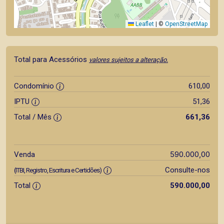
Leaflet
|
©
OpenStreetMap
Total para Acessórios
valores sujeitos a alteração.
Condomínio
610,00
IPTU
51,36
Total / Mês
661,36
590.000,00
Venda
Consulte-nos
(ITBI, Registro, Escritura e Certidões)
Total
590.000,00