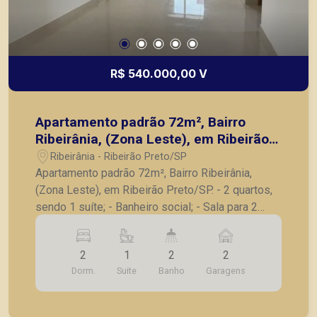
R$ 540.000,00 V
Apartamento padrão 72m², Bairro
Ribeirânia, (Zona Leste), em Ribeirão
Preto/SP.
Ribeirânia - Ribeirão Preto/SP
Apartamento padrão 72m², Bairro Ribeirânia,
(Zona Leste), em Ribeirão Preto/SP. - 2 quartos,
sendo 1 suíte; - Banheiro social; - Sala para 2
ambientes; - Cozinha; - Lavanderia; - Varanda
gourmet; - 2 vagas de garagem. A Piramid tem
2
1
2
2
como objetivo atender seus clientes com
Dorm.
Suite
Banho
Garagens
agilidade e segurança, em locação, vendas de
imóveis prontos, usados ou mesmo nos
principais lançamentos da cidade de Ribeirão