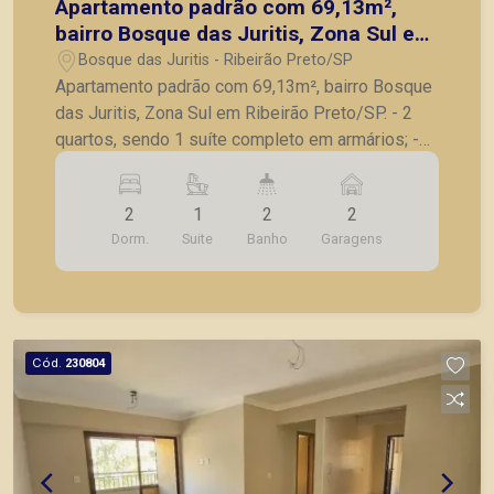
Apartamento padrão com 69,13m²,
bairro Bosque das Juritis, Zona Sul em
Ribeirão Preto/SP.
Bosque das Juritis - Ribeirão Preto/SP
Apartamento padrão com 69,13m², bairro Bosque
das Juritis, Zona Sul em Ribeirão Preto/SP. - 2
quartos, sendo 1 suíte completo em armários; -
Banheiro social; - Sala para 2 ambientes; -
Sacada; - Cozinha planejada; - Lavanderia; - 2
2
1
2
2
vagas de garagem. Também temos imóveis no
Dorm.
Suite
Banho
Garagens
Jardim Olhos d´Água, Nova Aliança, Jardim Irajá,
Bosque das Juritis, casas e apartamentos
próximos a mercados, farmácias, escolas, além
de pontos comerciais localizados na Zona Sul.
Cód.
230804