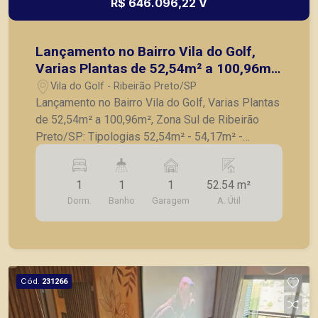
R$ 646.096,22 V
Lançamento no Bairro Vila do Golf,
Varias Plantas de 52,54m² a 100,96m²,
Zona Sul de Ribeirão Preto/SP:
Vila do Golf - Ribeirão Preto/SP
Lançamento no Bairro Vila do Golf, Varias Plantas
de 52,54m² a 100,96m², Zona Sul de Ribeirão
Preto/SP: Tipologias 52,54m² - 54,17m² -
58,37m² - 61,04m² - 72,90m² - 82,06m² -
100,96m² Valores de R$646.096,00 a
1
1
1
52.54 m²
R$1.011.141,077 - 1 ou 2 Quartos com suite -
Dorm.
Banho
Garagem
A. Útil
Sala - Varanda gourmet - Cozinha - Banheiro
social; - 1 ou 2 vagas de garagem. Lazer
completo - Piscina de raia com praia e solário -
Steakhouse - Fitness - Coworking - Pet care -
Lavanderia Omo Vila do Golf é um daqueles
Cód.
231266
lugares raros, onde você encontra conveniência e
tranquilidade. O bairro foi planejado para crescer