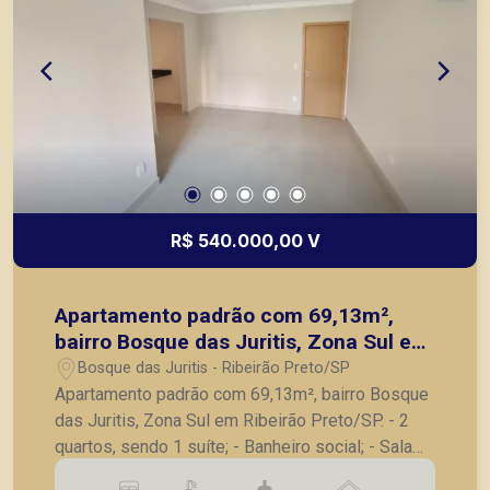
R$ 540.000,00 V
Apartamento padrão com 69,13m²,
bairro Bosque das Juritis, Zona Sul em
Ribeirão Preto/SP.
Bosque das Juritis - Ribeirão Preto/SP
Apartamento padrão com 69,13m², bairro Bosque
das Juritis, Zona Sul em Ribeirão Preto/SP. - 2
quartos, sendo 1 suíte; - Banheiro social; - Sala
para 2 ambientes; - Sacada; - Cozinha; -