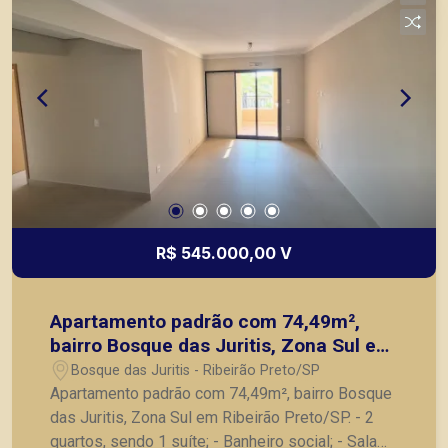
R$ 545.000,00 V
Apartamento padrão com 74,49m²,
bairro Bosque das Juritis, Zona Sul em
Ribeirão Preto/SP.
Bosque das Juritis - Ribeirão Preto/SP
Apartamento padrão com 74,49m², bairro Bosque
das Juritis, Zona Sul em Ribeirão Preto/SP. - 2
quartos, sendo 1 suíte; - Banheiro social; - Sala