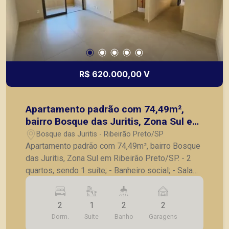
R$ 620.000,00 V
Apartamento padrão com 74,49m²,
bairro Bosque das Juritis, Zona Sul em
Ribeirão Preto/SP.
Bosque das Juritis - Ribeirão Preto/SP
Apartamento padrão com 74,49m², bairro Bosque
das Juritis, Zona Sul em Ribeirão Preto/SP. - 2
quartos, sendo 1 suíte; - Banheiro social; - Sala
para 2 ambientes; - Sacada; - Cozinha; -
Lavanderia; - 2 vagas de garagem. Também
2
1
2
2
temos imóveis no Jardim Olhos d´Água, Nova
Dorm.
Suite
Banho
Garagens
Aliança, Jardim Irajá, Bosque das Juritis, casas e