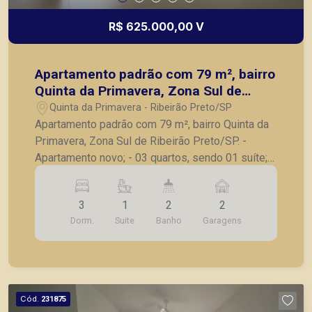
R$ 625.000,00 V
Apartamento padrão com 79 m², bairro
Quinta da Primavera, Zona Sul de
Ribeirão Preto/SP.
Quinta da Primavera - Ribeirão Preto/SP
Apartamento padrão com 79 m², bairro Quinta da
Primavera, Zona Sul de Ribeirão Preto/SP. -
Apartamento novo; - 03 quartos, sendo 01 suíte; -
Sala para 2 ambientes; - Varanda Gourmet; -
Banheiro social; - Cozinha; - Área de serviço; - 02
3
1
2
2
vagas de garagem. A Piramid tem como objetivo
Dorm.
Suite
Banho
Garagens
atender seus clientes com agilidade e segurança,
em locação, vendas de imóveis prontos, usados
ou mesmo nos principais lançamentos da cidade
de Ribeirão Preto.
Cód.
231875