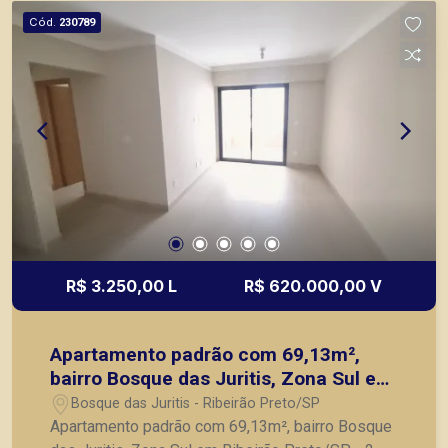
Cód.
230789
R$ 3.250,00 L
R$ 620.000,00 V
Apartamento padrão com 69,13m²,
bairro Bosque das Juritis, Zona Sul em
Ribeirão Preto/SP.
Bosque das Juritis - Ribeirão Preto/SP
Apartamento padrão com 69,13m², bairro Bosque