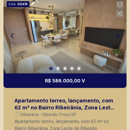
Cód.
232475
R$ 586.000,00 V
Apartamento terreo, lançamento, com
62 m² no Bairro Ribeirânia, Zona Leste
de Ribeirão Preto/SP.
Ribeirânia - Ribeirão Preto/SP
Apartamento terreo, lançamento, com 62 m² no
Bairro Ribeirânia, Zona Leste de Ribeirão