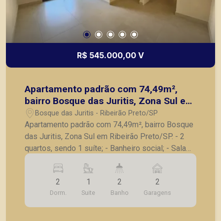
R$ 545.000,00 V
Apartamento padrão com 74,49m²,
bairro Bosque das Juritis, Zona Sul em
Ribeirão Preto/SP.
Bosque das Juritis - Ribeirão Preto/SP
Apartamento padrão com 74,49m², bairro Bosque
das Juritis, Zona Sul em Ribeirão Preto/SP. - 2
quartos, sendo 1 suíte; - Banheiro social; - Sala
para 2 ambientes; - Sacada; - Cozinha; -
Lavanderia; - 2 vagas de garagem. Também
2
1
2
2
temos imóveis no Jardim Olhos d´Água, Nova
Dorm.
Suite
Banho
Garagens
Aliança, Jardim Irajá, Bosque das Juritis, casas e
apartamentos próximos a mercados, farmácias,
escolas, além de pontos comerciais localizados