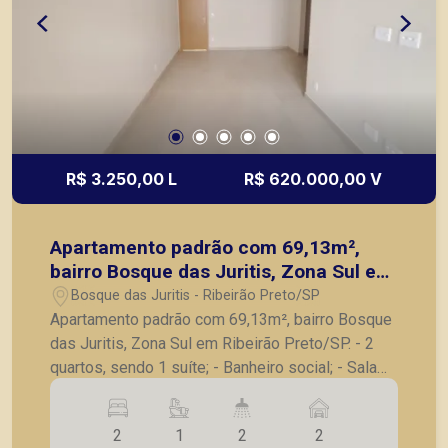
R$ 3.250,00 L
R$ 620.000,00 V
Apartamento padrão com 69,13m²,
bairro Bosque das Juritis, Zona Sul em
Ribeirão Preto/SP.
Bosque das Juritis - Ribeirão Preto/SP
Apartamento padrão com 69,13m², bairro Bosque
das Juritis, Zona Sul em Ribeirão Preto/SP. - 2
quartos, sendo 1 suíte; - Banheiro social; - Sala
para 2 ambientes; - Sacada; - Cozinha; -
Lavanderia; - 2 vagas de garagem. Também
2
1
2
2
temos imóveis no Jardim Olhos d´Água, Nova