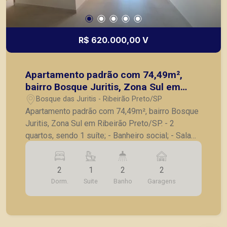
R$ 620.000,00 V
Apartamento padrão com 74,49m²,
bairro Bosque Juritis, Zona Sul em
Ribeirão Preto/SP.
Bosque das Juritis - Ribeirão Preto/SP
Apartamento padrão com 74,49m², bairro Bosque
Juritis, Zona Sul em Ribeirão Preto/SP. - 2
quartos, sendo 1 suíte; - Banheiro social; - Sala
para 2 ambientes; - Sacada; - Cozinha; -
Lavanderia; - 2 vagas de garagem. Também
2
1
2
2
temos imóveis no Jardim Olhos d´Água, Nova
Dorm.
Suite
Banho
Garagens
Aliança, Jardim Irajá, Bosque das Juritis, casas e
apartamentos próximos a mercados, farmácias,
escolas, além de pontos comerciais localizados
na Zona Sul.