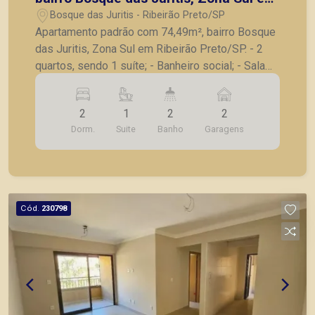
Ribeirão Preto/SP.
Bosque das Juritis - Ribeirão Preto/SP
Apartamento padrão com 74,49m², bairro Bosque
das Juritis, Zona Sul em Ribeirão Preto/SP. - 2
quartos, sendo 1 suíte; - Banheiro social; - Sala
para 2 ambientes; - Sacada; - Cozinha; -
Lavanderia; - 2 vagas de garagem. Também
2
1
2
2
temos imóveis no Jardim Olhos d´Água, Nova
Dorm.
Suite
Banho
Garagens
Aliança, Jardim Irajá, Bosque das Juritis, casas e
apartamentos próximos a mercados, farmácias,
escolas, além de pontos comerciais localizados
na Zona Sul.
Cód.
230798