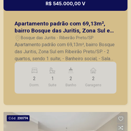
R$ 545.000,00 V
Apartamento padrão com 69,13m²,
bairro Bosque das Juritis, Zona Sul em
Ribeirão Preto/SP.
Bosque das Juritis - Ribeirão Preto/SP
Apartamento padrão com 69,13m², bairro Bosque
das Juritis, Zona Sul em Ribeirão Preto/SP. - 2
quartos, sendo 1 suíte; - Banheiro social; - Sala
para 2 ambientes; - Sacada; - Cozinha; -
Lavanderia; - 2 vagas de garagem. Também
2
1
2
2
temos imóveis no Jardim Olhos d´Água, Nova
Dorm.
Suite
Banho
Garagens
Aliança, Jardim Irajá, Bosque das Juritis, casas e
apartamentos próximos a mercados, farmácias,
escolas, além de pontos comerciais localizados
na Zona Sul.
Cód.
230774