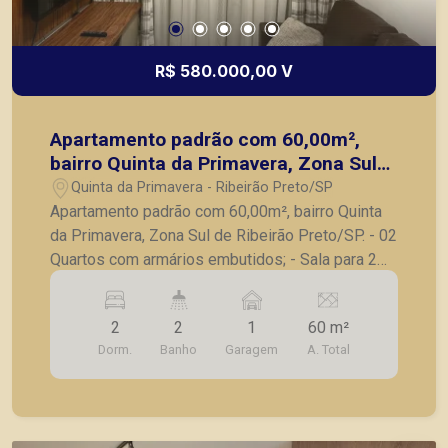
R$ 580.000,00 V
Apartamento padrão com 60,00m²,
bairro Quinta da Primavera, Zona Sul
de Ribeirão Preto/SP.
Quinta da Primavera - Ribeirão Preto/SP
Apartamento padrão com 60,00m², bairro Quinta
da Primavera, Zona Sul de Ribeirão Preto/SP. - 02
Quartos com armários embutidos; - Sala para 2
ambientes, - Sacada; - Cozinha,com armários
planejados; - 2 Banheiros; - Área de serviço; - 01
2
2
1
60 m²
vaga de garagem. A Piramid tem como objetivo
Dorm.
Banho
Garagem
A. Total
atender seus clientes com agilidade e segurança,
em locação, vendas de imóveis prontos, usados
ou mesmo nos principais lançamentos da cidade
de Ribeirão Preto.