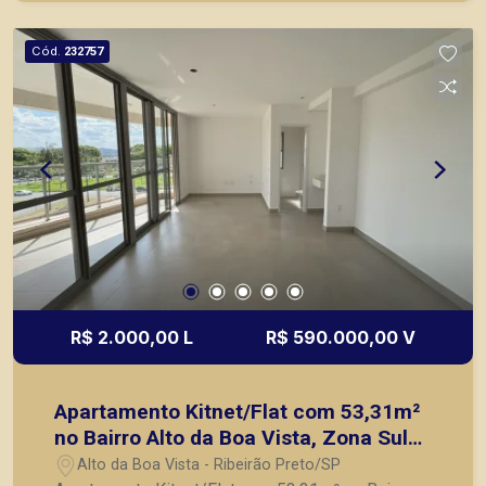
Preto.
Cód.
232757
R$ 2.000,00 L
R$ 590.000,00 V
Apartamento Kitnet/Flat com 53,31m²
no Bairro Alto da Boa Vista, Zona Sul
de Ribeirão Preto/SP:
Alto da Boa Vista - Ribeirão Preto/SP