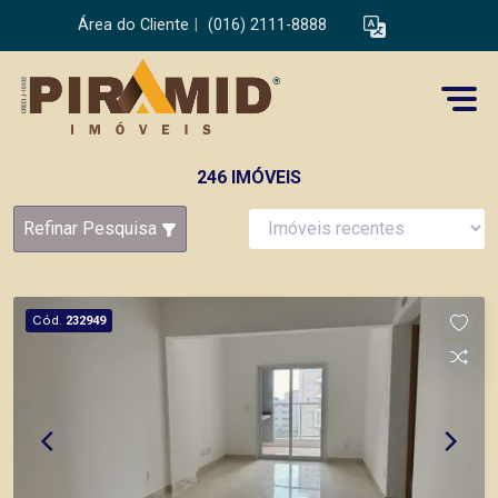
Área do Cliente
|
(016) 2111-8888
246 IMÓVEIS
Refinar Pesquisa
Cód.
232949