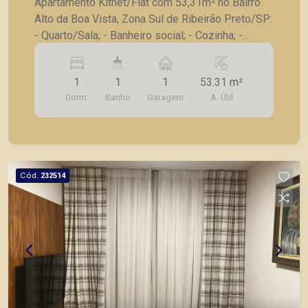
Apartamento Kitnet/Flat com 53,31m² no Bairro
Alto da Boa Vista, Zona Sul de Ribeirão Preto/SP:
- Quarto/Sala; - Banheiro social; - Cozinha; -
Lavanderia; - Varanda gourmet; - 1 Vaga de
garagem. A Piramid tem como objetivo atender
1
1
1
53.31 m²
seus clientes com agilidade e segurança, em
Dorm.
Banho
Garagem
A. Útil
locação, vendas de imóveis prontos, usados ou
mesmo nos principais lançamentos da cidade de
Ribeirão Preto.
Cód.
232514