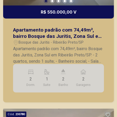
R$ 550.000,00 V
Apartamento padrão com 74,49m²,
bairro Bosque das Juritis, Zona Sul em
Ribeirão Preto/SP.
Bosque das Juritis - Ribeirão Preto/SP
Apartamento padrão com 74,49m², bairro Bosque
das Juritis, Zona Sul em Ribeirão Preto/SP. - 2
quartos, sendo 1 suíte; - Banheiro social; - Sala
para 2 ambientes; - Sacada; - Cozinha; -
Lavanderia; - 2 vagas de garagem. Também
2
1
2
2
temos imóveis no Jardim Olhos d´Água, Nova
Dorm.
Suite
Banho
Garagens
Aliança, Jardim Irajá, Bosque das Juritis, casas e
apartamentos próximos a mercados, farmácias,
escolas, além de pontos comerciais localizados
na Zona Sul.
Cód.
230780