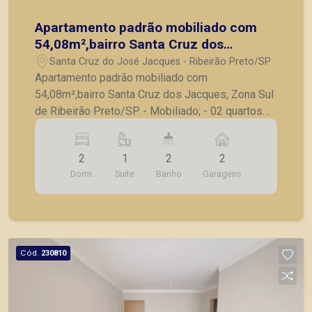
Apartamento padrão mobiliado com
54,08m²,bairro Santa Cruz dos
Jacques, Zona Sul de Ribeirão
Santa Cruz do José Jacques - Ribeirão Preto/SP
Preto/SP.
Apartamento padrão mobiliado com
54,08m²,bairro Santa Cruz dos Jacques, Zona Sul
de Ribeirão Preto/SP. - Mobiliado; - 02 quartos
climatizados e com armários, sendo 01 suíte; -
Banheiro social; - Sala climatizada para 02
2
1
2
2
ambientes; - Varanda gourmet; - Cozinha
Dorm.
Suite
Banho
Garagens
planejada; - Lavanderia; - 02 vagas de garagem
cobertas. A Piramid tem como objetivo atender
seus clientes com agilidade e segurança, em
locação, vendas de imóveis prontos, usados ou
mesmo nos principais lançamentos da cidade de
Cód.
230810
Ribeirão Preto.