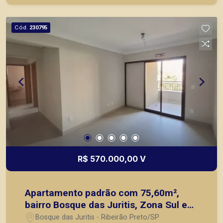
na Zona Sul.
Cód.
230795
R$ 570.000,00 V
Apartamento padrão com 75,60m²,
bairro Bosque das Juritis, Zona Sul em
Ribeirão Preto/SP.
Bosque das Juritis - Ribeirão Preto/SP