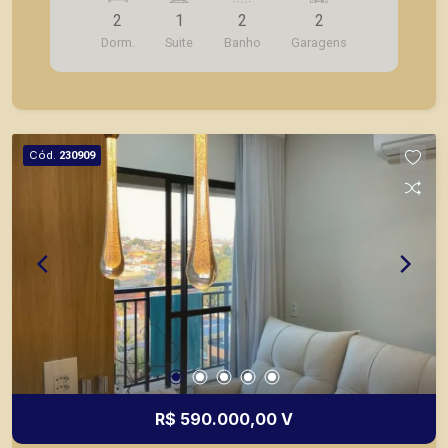
ambientes; - Cozinha planejada; - Lavanderia; -
2
1
2
2
Varanda gourmet fechada em vidro; - 2 vagas de
Dorm.
Suite
Banho
Garagens
garagem. A Piramid tem como objetivo atender
seus clientes com agilidade e segurança, em
locação, vendas de imóveis prontos, usados ou
mesmo nos principais lançamentos da cidade de
Ribeirão Preto.
Cód.
230909
R$ 590.000,00 V