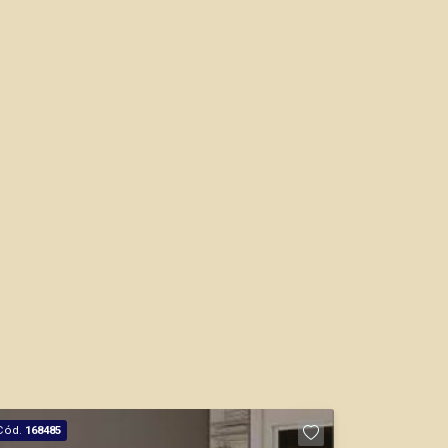
Marcos Antonio Ferreira
CRECI 82740 - Venda
(16) 99137-0754
CORRETOR DE PLANTÃO
Fabiana Gonçalves
CRECI 293.460 - Venda
(16) 99799-9323
CORRETOR DE PLANTÃO
Cód.
168485