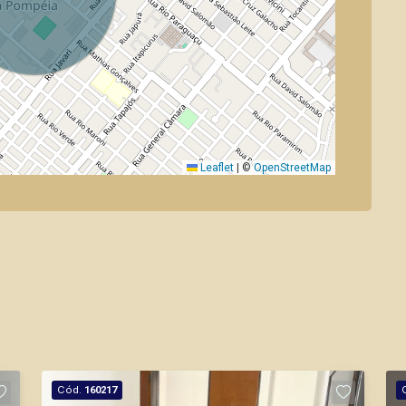
Leaflet
|
©
OpenStreetMap
Cód.
160217