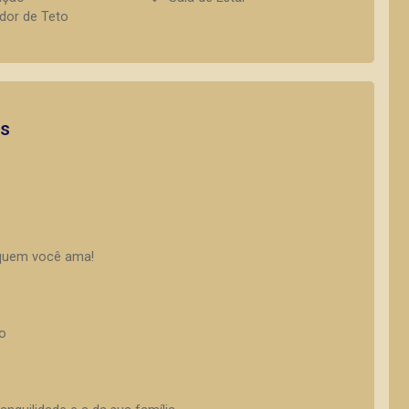
ador de Teto
os
 quem você ama!
o