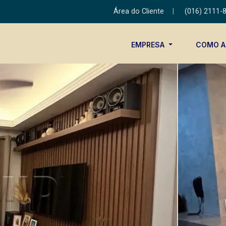
Área do Cliente
|
(016) 2111-
EMPRESA
COMO 