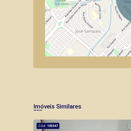
Imóveis Similares
Cód.
135347