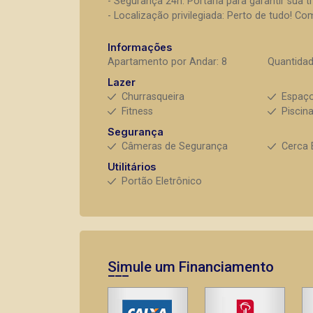
- Segurança 24h: Portaria para garantir sua tr
- Localização privilegiada: Perto de tudo! Co
Informações
Apartamento por Andar: 8
Quantidad
Lazer
Churrasqueira
Espaç
Fitness
Piscin
Segurança
Câmeras de Segurança
Cerca 
Utilitários
Portão Eletrônico
Simule um Financiamento