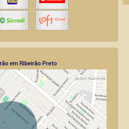
rão em Ribeirão Preto