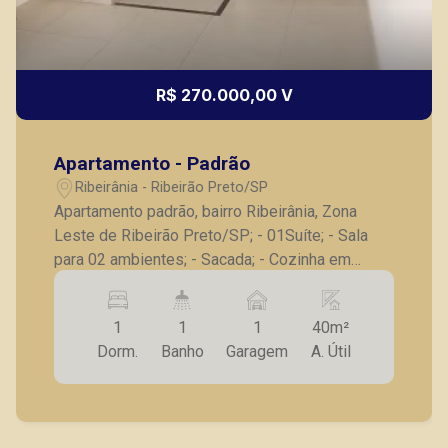
R$ 270.000,00 V
Apartamento - Padrão
Ribeirânia - Ribeirão Preto/SP
Apartamento padrão, bairro Ribeirânia, Zona
Leste de Ribeirão Preto/SP; - 01Suíte; - Sala
para 02 ambientes; - Sacada; - Cozinha em
conceito aberto; - Área de Serviço; - 01 Vaga de
garagem. A Piramid tem como objetivo atender
1
1
1
40m²
seus clientes com agilidade e segurança, em
Dorm.
Banho
Garagem
A. Útil
locação, vendas de imóveis prontos, usados ou
mesmo nos principais lançamentos da cidade
de Ribeirão Preto.