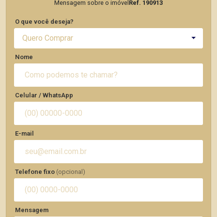
Mensagem sobre o imóvel
Ref. 190913
O que você deseja?
Quero Comprar
Nome
Celular / WhatsApp
E-mail
Telefone fixo
(opcional)
Mensagem