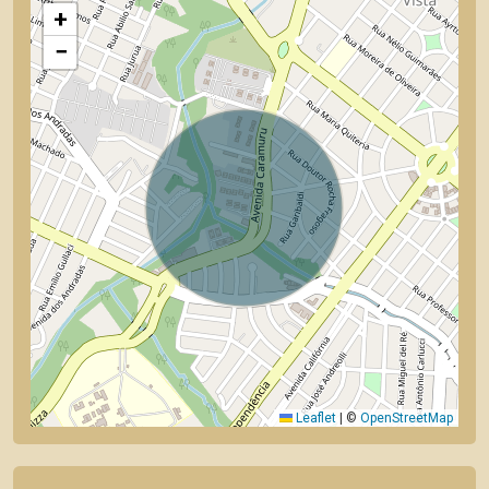
+
−
Leaflet
|
©
OpenStreetMap