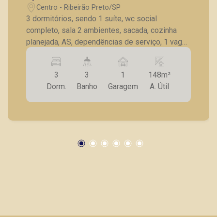
Centro - Ribeirão Preto/SP
3 dormitórios, sendo 1 suíte, wc social
completo, sala 2 ambientes, sacada, cozinha
planejada, AS, dependências de serviço, 1 vaga
de garagem. Reformado recentemente toda
cozinha, área de serviço com moveis planejados
3
3
1
148m²
novos e todos os banheiros.
Dorm.
Banho
Garagem
A. Útil