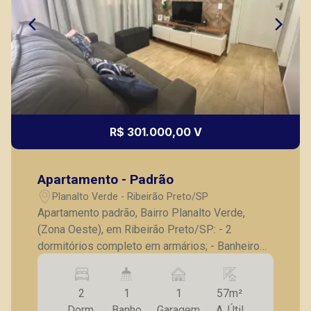
Corretor(a) Online
CORRETOR DE PLANTÃO
R$ 301.000,00 V
Marcos Antonio Ferreira
Apartamento - Padrão
CRECI 82740 - Venda
Planalto Verde - Ribeirão Preto/SP
(16) 99137-0754
Apartamento padrão, Bairro Planalto Verde,
(Zona Oeste), em Ribeirão Preto/SP: - 2
CORRETOR DE PLANTÃO
dormitórios completo em armários; - Banheiro
social; - Sala para 2 ambientes; - Cozinha
planejada; - Lavanderia; - Sacada; - 1 vaga de
2
1
1
57m²
garagem. Também temos imóveis no Jardim
Dorm.
Banho
Garagem
A. Útil