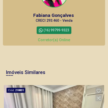
Fabiana Gonçalves
CRECI 293.460 - Venda
(16) 99799-9323
Corretor(a) Online
CORRETOR DE PLANTÃO
Imóveis Similares
Bráulio Alvarez
Cód.
218831
CRECI 234.175 - Venda
(16) 99327-7979