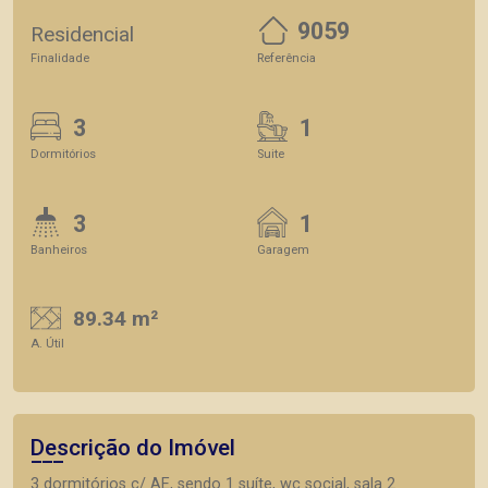
9059
Residencial
Finalidade
Referência
3
1
Dormitórios
Suite
3
1
Banheiros
Garagem
89.34 m²
A. Útil
Descrição do Imóvel
3 dormitórios c/ AE, sendo 1 suíte, wc social, sala 2