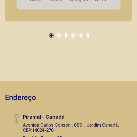
Canadá, Jardim Irajá, Jardim Botânico, imóveis
comerciais, casas e apartamentos próximos a
mercados, farmácias, escolas, além de pontos
Murilo Bazilio
comerciais localizados na Zona Sul.
CRECI 307.010 - Venda
(16) 98119-7226
Corretor(a) Online
CORRETOR DE PLANTÃO
Endereço
Lucelia Mariotti
Piramid - Canadá
CRECI 146320 - Venda
Avenida Carlos Consoni, 880 - Jardim Canadá,
CEP:
14024-270
(16) 99222-2915