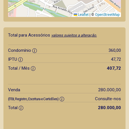
Leaflet
|
©
OpenStreetMap
Total para Acessórios
valores sujeitos a alteração.
Condomínio
360,00
IPTU
47,72
Total / Mês
407,72
280.000,00
Venda
Consulte-nos
(ITBI, Registro, Escritura e Certidões)
Total
280.000,00