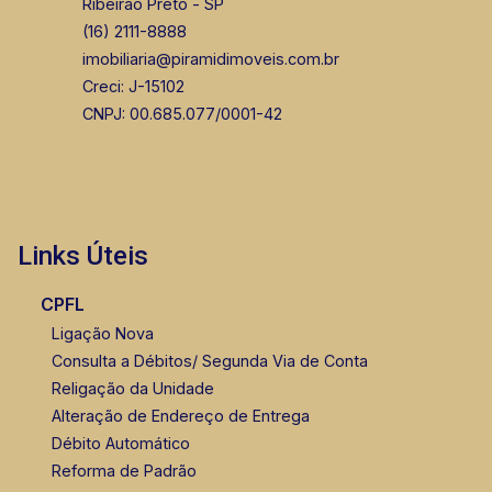
Ribeirão Preto - SP
(16) 2111-8888
CORRETOR DE PLANTÃO
imobiliaria@piramidimoveis.com.br
Creci: J-15102
CNPJ: 00.685.077/0001-42
Fátima Spadaro
CRECI 119074 - Venda
Links Úteis
(16) 99105-3578
CPFL
Corretor(a) Online
Ligação Nova
Consulta a Débitos/ Segunda Via de Conta
Religação da Unidade
Alteração de Endereço de Entrega
Débito Automático
Reforma de Padrão