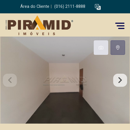
Área do Cliente
|
(016) 2111-8888