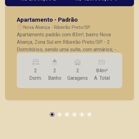
Apartamento - Padrão
Nova Aliança - Ribeirão Preto/SP
Apartamento padrão com 83m², bairro Nova
Aliança, Zona Sul em Ribeirão Preto/SP. - 2
Dormitórios, sendo uma suíte, com armários; -
Sala 02 ambientes; - Cozinha com armários; -
Banheiro social; - Área de serviço; - 2 Vagas de
2
2
2
84m²
garagem; A Piramid tem como objetivo atender
Dorm.
Banho
Garagens
A. Total
seus clientes com agilidade e segurança, em
locação, vendas de imóveis prontos, usados ou
mesmo nos principais lançamentos da cidade
de Ribeirão Preto.