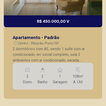
R$ 450.000,00 V
Apartamento - Padrão
Centro - Ribeirão Preto/SP
2 dormitórios com AE, sendo 1 suíte com ar
condicionado, wc social completo, sala 3
ambientes com ar condicionado, sacada,
cozinha planejada, AS c/ AE, wc de serviço, 1
vaga de garagem.
2
2
1
108m²
Dorm.
Banho
Garagem
A. Útil