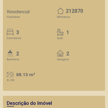
212870
Residencial
Finalidade
Referência
3
1
Dormitórios
Suite
2
2
Banheiros
Garagens
88.13 m²
A. Útil
Descrição do Imóvel