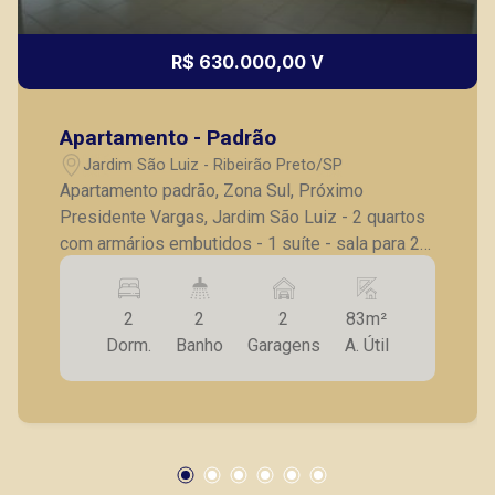
R$ 630.000,00 V
Apartamento - Padrão
Jardim São Luiz - Ribeirão Preto/SP
Apartamento padrão, Zona Sul, Próximo
Presidente Vargas, Jardim São Luiz - 2 quartos
com armários embutidos - 1 suíte - sala para 2
ambientes - varanda - cozinha planejada -
banheiro social com gabinete, espelho, box
2
2
2
83m²
blindex - lavanderia - 2 vagas de garagem
Dorm.
Banho
Garagens
A. Útil
Também temos imóveis no Jardim Olhos d
´Água, Nova Aliança, Jardim Irajá, Bosque das
Juritis, Jardim Botânico, casas e apartamentos
próximos a mercados, farmácias, escolas, além
de pontos comerciais localizados na Zona Sul.