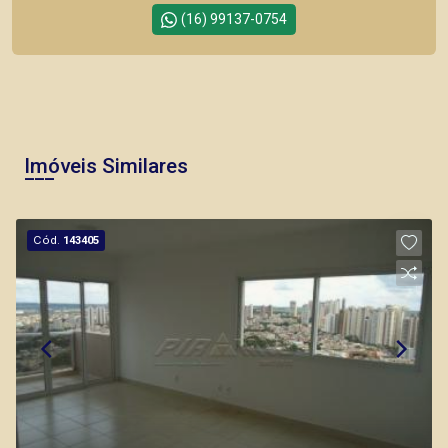
(16) 99137-0754
Imóveis Similares
Cód.
143405