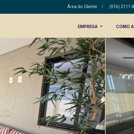
Área do Cliente
|
(016) 2111-
EMPRESA
COMO 