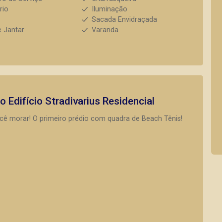
rio
Iluminação
l
Sacada Envidraçada
e Jantar
Varanda
to
Edifício Stradivarius Residencial
ocê morar! O primeiro prédio com quadra de Beach Tênis!