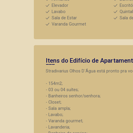
Elevador
Escritó
Lavabo
Quinta
Sala de Estar
Sala d
Varanda Gourmet
Itens do Edifício de Apartamen
Stradivarius Olhos D`Água está pronto pra v
- 154m2;
- 03 ou 04 suítes;
- Banheiros senhor/senhora;
- Closet;
- Sala ampla;
- Lavabo;
- Varanda gourmet;
- Lavanderia;