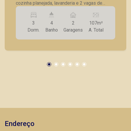
cozinha planejada, lavanderia e 2 vagas de
garagem Entrega prevista para Outubro de 2022.
Exemplo de fluxo de pagamento: ato de
3
4
2
107m²
R$85.679,93 mais 8 parcelas mensais de
Dorm.
Banho
Garagens
A. Total
R$10.709,99 com primeira vencendo em
25/01/2022 e financiamento de R$ 685.439,46
na chaves. * consultar tabelas atualizadas e
unidades disponíveis.
Endereço