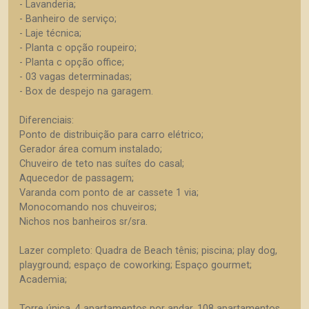
- Lavanderia;
- Banheiro de serviço;
- Laje técnica;
- Planta c opção roupeiro;
- Planta c opção office;
- 03 vagas determinadas;
- Box de despejo na garagem.
Diferenciais:
Ponto de distribuição para carro elétrico;
Gerador área comum instalado;
Chuveiro de teto nas suítes do casal;
Aquecedor de passagem;
Varanda com ponto de ar cassete 1 via;
Monocomando nos chuveiros;
Nichos nos banheiros sr/sra.
Lazer completo: Quadra de Beach tênis; piscina; play dog,
playground; espaço de coworking; Espaço gourmet;
Academia;
Torre única, 4 apartamentos por andar, 108 apartamentos,