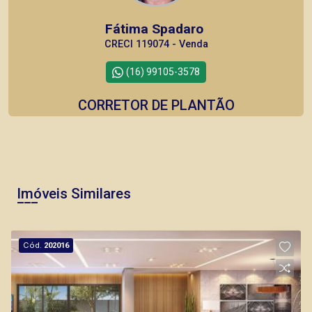
Fátima Spadaro
CRECI 119074 - Venda
(16) 99105-3578
CORRETOR DE PLANTÃO
Imóveis Similares
Bráulio Alvarez
CRECI 234.175 - Venda
Cód.
202016
(16) 99327-7979
CORRETOR DE PLANTÃO