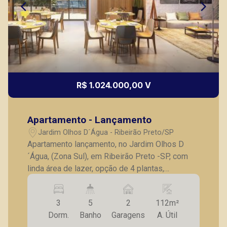
Marcos Antonio Ferreira
R$ 1.024.000,00 V
CRECI 82740 - Venda
(16) 99137-0754
Apartamento - Lançamento
CORRETOR DE PLANTÃO
Jardim Olhos D´Água - Ribeirão Preto/SP
Apartamento lançamento, no Jardim Olhos D
´Água, (Zona Sul), em Ribeirão Preto -SP, com
linda área de lazer, opção de 4 plantas,
contendo: - 3 suítes; - Sala 2 ambientes; -
Lavabo; - Cozinha; - Lavanderia; - Varanda
3
5
2
112m²
gourmet; - Laje técnica; - 2 vagas de garagem. -
Thamiris Leandra Benevides
Dorm.
Banho
Garagens
A. Útil
Fotos do decorado. * Entrega prevista para
CRECI 270092 - Venda