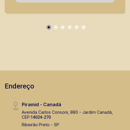
Fevereiro de 2024. * Consultar valores
atualizados e unidades disponíveis.
(16) 99263-0551
CORRETOR DE PLANTÃO
Fabiana Gonçalves
CRECI 293.460 - Venda
Endereço
(16) 99799-9323
CORRETOR DE PLANTÃO
Piramid - Canadá
Avenida Carlos Consoni, 880 - Jardim Canadá,
CEP:
14024-270
Ribeirão Preto - SP