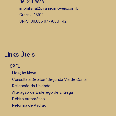
(16) 2111-8888
imobiliaria@piramidimoveis.com.br
Creci: J-15102
Murilo Bazilio
CNPJ: 00.685.077/0001-42
CRECI 307.010 - Venda
(16) 98119-7226
Corretor(a) Online
Links Úteis
CPFL
Ligação Nova
Consulta a Débitos/ Segunda Via de Conta
Religação da Unidade
Alteração de Endereço de Entrega
Débito Automático
Reforma de Padrão