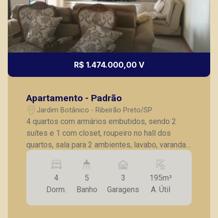
R$ 1.474.000,00 V
Apartamento - Padrão
Jardim Botânico - Ribeirão Preto/SP
4 quartos com armários embutidos, sendo 2
suítes e 1 com closet, roupeiro no hall dos
quartos, sala para 2 ambientes, lavabo, varanda
gourmet, sala de almoço, cozinha planejada,
despensa com prateleiras, lavanderia planejada,
4
5
3
195m²
quarto e banheiro de empregada, 3 vagas de
Dorm.
Banho
Garagens
A. Útil
garagens.