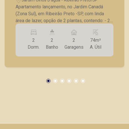
Jardim Olhos D'água - Ribeirão Preto/SP
Apartamento lançamento, no Jardim Canadá
(Zona Sul), em Ribeirão Preto -SP, com linda
área de lazer, opção de 2 plantas, contendo: - 2
dormitórios, sendo 1 suíte; - Sala 2 ambientes; -
Banheiro social; - Cozinha; - Lavanderia; -
2
2
2
74m²
Varanda gourmet; - Laje técnica; - 2 vagas de
Dorm.
Banho
Garagens
A. Útil
garagem. - Fotos do decorado. * Entrega
prevista para Fevereiro de 2024. *Consultar
valores atualizados e unidades disponíveis.