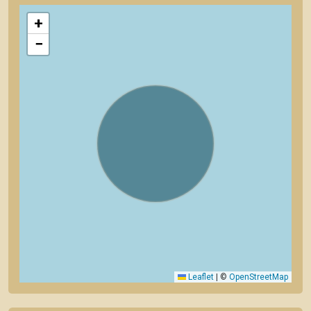
+
−
Leaflet
|
©
OpenStreetMap