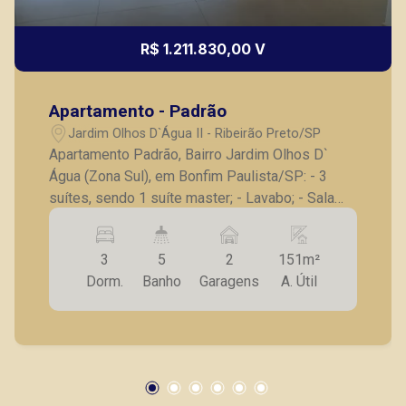
R$ 1.211.830,00 V
Apartamento - Padrão
Jardim Olhos D`Água II - Ribeirão Preto/SP
Apartamento Padrão, Bairro Jardim Olhos D`
Água (Zona Sul), em Bonfim Paulista/SP: - 3
suítes, sendo 1 suíte master; - Lavabo; - Sala
para 2 ambientes; - Varanda gourmet; - Cozinha;
- Lavanderia; - Laje técnica; - 2 vagas de
3
5
2
151m²
garagem. A Piramid tem como objetivo atender
Dorm.
Banho
Garagens
A. Útil
seus clientes com agilidade e segurança, em
locação, vendas de imóveis prontos, usados ou
mesmo nos principais lançamentos da cidade
de Ribeirão Preto.