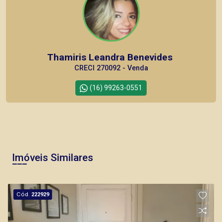
Thamiris Leandra Benevides
CRECI 270092 - Venda
(16) 99263-0551
Corretor(a) Online
CORRETOR DE PLANTÃO
Imóveis Similares
Cód.
222929
Bráulio Alvarez
CRECI 234.175 - Venda