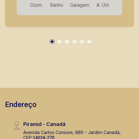
Dorm.
Banho
Garagem
A. Útil
garagem. A Piramid tem como objetivo atender
seus clientes com agilidade e segurança, em
locação, vendas de imóveis prontos, usados ou
mesmo nos principais lançamentos da cidade
de Ribeirão Preto.
Murilo Bazilio
CRECI 307.010 - Venda
(16) 98119-7226
Corretor(a) Online
CORRETOR DE PLANTÃO
Endereço
Piramid - Canadá
Avenida Carlos Consoni, 880 - Jardim Canadá,
CEP:
14024-270