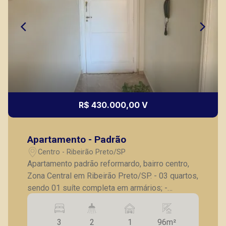
(16) 99327-7979
Corretor(a) Online
CORRETOR DE PLANTÃO
R$ 430.000,00 V
Apartamento - Padrão
Marcos Antonio Ferreira
Centro - Ribeirão Preto/SP
CRECI 82740 - Venda
Apartamento padrão reformardo, bairro centro,
Zona Central em Ribeirão Preto/SP. - 03 quartos,
(16) 99137-0754
sendo 01 suíte completa em armários; -
Corretor(a) Online
Banheiro social completo; - Sala para 02
ambientes; - Cozinha com armários; -
CORRETOR DE PLANTÃO
3
2
1
96m²
Lavanderia; - Área de serviço; - 01 vaga de