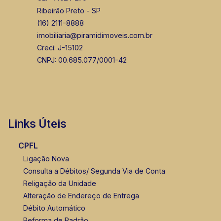
Fabiana Gonçalves
Ribeirão Preto - SP
CRECI 293.460 - Venda
(16) 2111-8888
imobiliaria@piramidimoveis.com.br
(16) 99799-9323
Creci: J-15102
Corretor(a) Online
CNPJ: 00.685.077/0001-42
CORRETOR DE PLANTÃO
Links Úteis
CPFL
Lucelia Mariotti
Ligação Nova
CRECI 146320 - Venda
Consulta a Débitos/ Segunda Via de Conta
Religação da Unidade
(16) 99222-2915
Alteração de Endereço de Entrega
Débito Automático
Reforma de Padrão