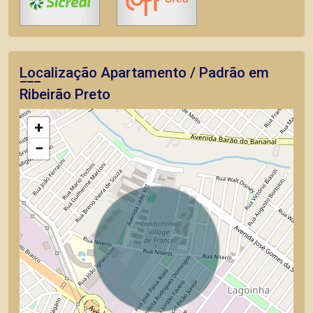
Localização Apartamento / Padrão em
Ribeirão Preto
+
−