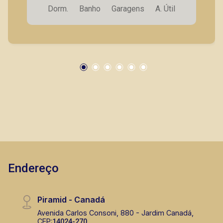
Dorm.
Banho
Garagens
A. Útil
garagem. A Piramid tem como objetivo atender
seus clientes com agilidade e segurança, em
locação, vendas de imóveis prontos, usados ou
mesmo nos principais lançamentos da cidade
de Ribeirão Preto.
Endereço
Piramid - Canadá
Avenida Carlos Consoni, 880 - Jardim Canadá,
CEP:
14024-270