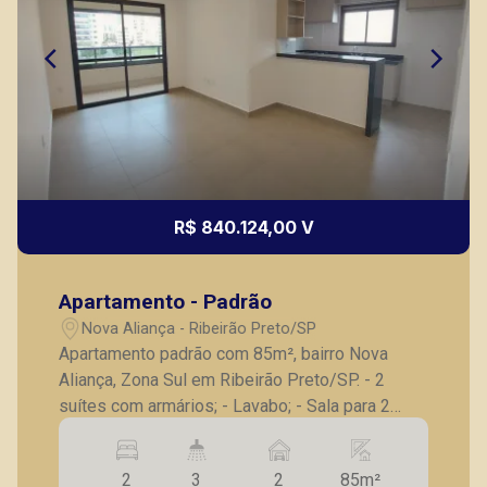
R$ 840.124,00 V
Apartamento - Padrão
Nova Aliança - Ribeirão Preto/SP
Apartamento padrão com 85m², bairro Nova
Aliança, Zona Sul em Ribeirão Preto/SP. - 2
suítes com armários; - Lavabo; - Sala para 2
ambientes; - Varanda gourmet com
churrasqueira, fechada em blindex; - Cozinha
2
3
2
85m²
com armários; - Área de serviço; - 2 vagas de