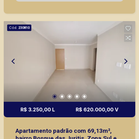
locação, vendas de imóveis prontos, usados ou
mesmo nos principais lançamentos da cidade de
Ribeirão Preto.
Cód.
230810
R$ 3.250,00 L
R$ 620.000,00 V
Apartamento padrão com 69,13m²,
bairro Bosque das Juritis, Zona Sul em