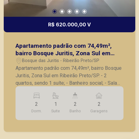
R$ 620.000,00 V
Apartamento padrão com 74,49m²,
bairro Bosque Juritis, Zona Sul em
Ribeirão Preto/SP.
Bosque das Juritis - Ribeirão Preto/SP
Apartamento padrão com 74,49m², bairro Bosque
Juritis, Zona Sul em Ribeirão Preto/SP. - 2
quartos, sendo 1 suíte; - Banheiro social; - Sala
para 2 ambientes; - Sacada; - Cozinha; -
Lavanderia; - 2 vagas de garagem. Também
2
1
2
2
temos imóveis no Jardim Olhos d´Água, Nova
Dorm.
Suite
Banho
Garagens
Aliança, Jardim Irajá, Bosque das Juritis, casas e
apartamentos próximos a mercados, farmácias,
escolas, além de pontos comerciais localizados
na Zona Sul.