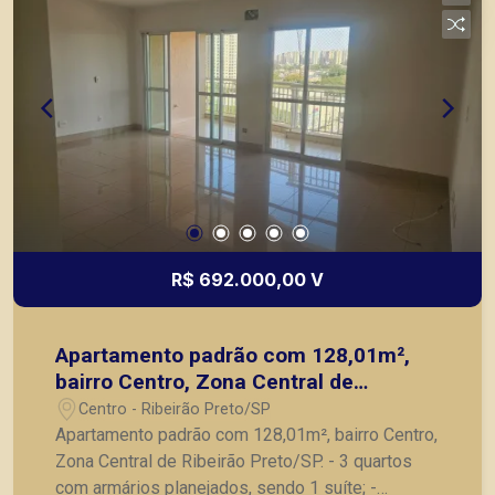
R$ 692.000,00 V
Apartamento padrão com 128,01m²,
bairro Centro, Zona Central de
Ribeirão Preto/SP.
Centro - Ribeirão Preto/SP
Apartamento padrão com 128,01m², bairro Centro,
Zona Central de Ribeirão Preto/SP. - 3 quartos
com armários planejados, sendo 1 suíte; -