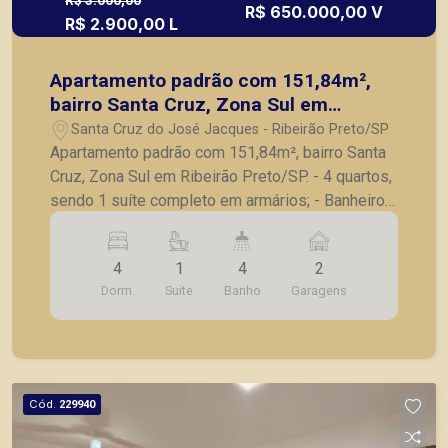
R$ 3.000,00
R$ 650.000,00 V
R$ 2.900,00 L
Apartamento padrão com 151,84m²,
bairro Santa Cruz, Zona Sul em
Ribeirão Preto/SP.
Santa Cruz do José Jacques - Ribeirão Preto/SP
Apartamento padrão com 151,84m², bairro Santa
Cruz, Zona Sul em Ribeirão Preto/SP. - 4 quartos,
sendo 1 suíte completo em armários; - Banheiro
social; - Lavabo; - Sala para 2 ambientes; -
Cozinha com armários; - Lavanderia; - Despensa;
4
1
4
2
- Banheiro de serviço; - 2 vagas de garagem. A
Dorm.
Suite
Banho
Garagens
Piramid tem como objetivo atender seus clientes
com agilidade e segurança, em locação, vendas
de imóveis prontos, usados ou mesmo nos
principais lançamentos da cidade de Ribeirão
Preto.
Cód.
229940