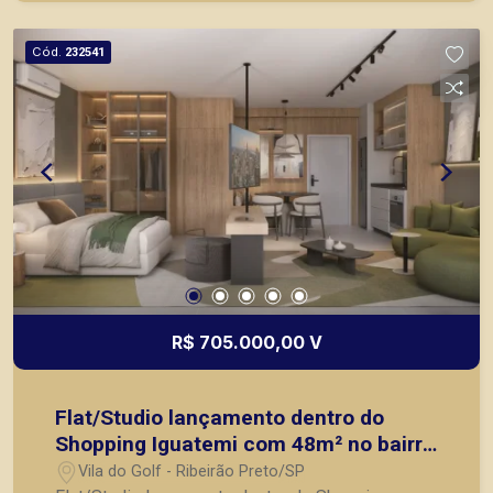
Cód.
232541
R$ 705.000,00 V
Flat/Studio lançamento dentro do
Shopping Iguatemi com 48m² no bairro
Vila do Golf, Zona Sul de Ribeirão
Vila do Golf - Ribeirão Preto/SP