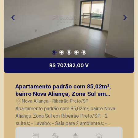
R$ 707.182,00 V
Apartamento padrão com 85,02m²,
bairro Nova Aliança, Zona Sul em
Ribeirão Preto/SP.
Nova Aliança - Ribeirão Preto/SP
Apartamento padrão com 85,02m², bairro Nova
Aliança, Zona Sul em Ribeirão Preto/SP. - 2
suítes; - Lavabo; - Sala para 2 ambientes; -
Varanda gourmet com churrasqueira; - Cozinha; -