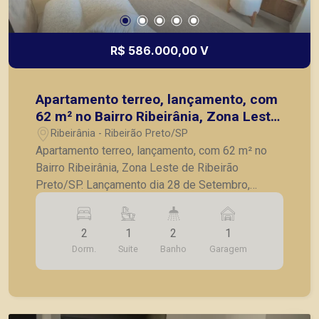
R$ 586.000,00 V
Apartamento terreo, lançamento, com
62 m² no Bairro Ribeirânia, Zona Leste
de Ribeirão Preto/SP.
Ribeirânia - Ribeirão Preto/SP
Apartamento terreo, lançamento, com 62 m² no
Bairro Ribeirânia, Zona Leste de Ribeirão
Preto/SP. Lançamento dia 28 de Setembro,
valores a partir de R$ 410 mil. - 2 dormitórios,
sendo 1 suíte - sala dois ambientes - varanda
2
1
2
1
Gourmet - cozinha - lavanderia - 1 vaga de
Dorm.
Suite
Banho
Garagem
garagem - Previsão de entrega é Novembro de
2027, ótima oportunidade de investimento ou
moradia - Consultar tabela atualizada e unidades
disponíveis Seja para vender, alugar ou adquirir