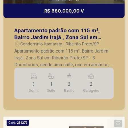
R$ 680.000,00 V
Apartamento padrão com 115 m²,
Bairro Jardim Irajá , Zona Sul em
Ribeirão Preto/SP.
Condomínio Itamaraty - Ribeirão Preto/SP
Apartamento padrão com 115 m², Bairro Jardim
Irajá , Zona Sul em Ribeirão Preto/SP. - 3
Dormitórios, sendo uma suíte, rico em armários; -
Sala grande dois ambientes; - Banheiro social; -
Cozinha com armários; - Área de serviço com
3
1
2
2
quintal; - 2 vagas Paralelas de garagem; A
Dorm.
Suite
Banho
Garagens
Piramid tem como objetivo atender seus clientes
com agilidade e segurança, em locação, vendas
de imóveis prontos, usados ou mesmo nos
principais lançamentos da cidade de Ribeirão
Preto.
Cód.
231272