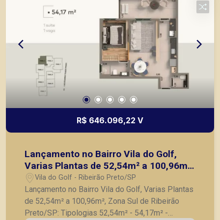
R$ 646.096,22 V
Lançamento no Bairro Vila do Golf,
Varias Plantas de 52,54m² a 100,96m²,
Zona Sul de Ribeirão Preto/SP:
Vila do Golf - Ribeirão Preto/SP
Lançamento no Bairro Vila do Golf, Varias Plantas
de 52,54m² a 100,96m², Zona Sul de Ribeirão
Preto/SP: Tipologias 52,54m² - 54,17m² -