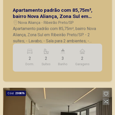
Apartamento padrão com 85,75m²,
bairro Nova Aliança, Zona Sul em
Ribeirão Preto/SP.
Nova Aliança - Ribeirão Preto/SP
Apartamento padrão com 85,75m², bairro Nova
Aliança, Zona Sul em Ribeirão Preto/SP. - 2
suítes; - Lavabo; - Sala para 2 ambientes; -
Varanda gourmet com churrasqueira; - Cozinha; -
Lavanderia; - 2 vagas de garagem. A Piramid tem
2
2
3
2
como objetivo atender seus clientes com
Dorm.
Suítes
Banho
Garagens
agilidade e segurança, em locação, vendas de
imóveis prontos, usados ou mesmo nos
principais lançamentos da cidade de Ribeirão
Preto.
Cód.
230876