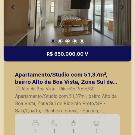
R$ 650.000,00 V
Apartamento/Studio com 51,37m²,
bairro Alto da Boa Vista, Zona Sul de
Ribeirão Preto/SP.
Alto da Boa Vista - Ribeirão Preto/SP
Apartamento/Studio com 51,37m², bairro Alto da
Boa Vista, Zona Sul de Ribeirão Preto/SP. -
Sala/Quarto; - Banheiro social; - Sacada; -
Cozinha; - Área de serviço; - 1 vaga de garagem. -
Mobilia completa no imóvel! A Piramid tem como
1
1
1
1
objetivo atender seus clientes com agilidade e