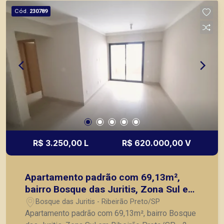
Cód.
230789
R$ 3.250,00 L
R$ 620.000,00 V
Apartamento padrão com 69,13m²,
bairro Bosque das Juritis, Zona Sul em
Ribeirão Preto/SP.
Bosque das Juritis - Ribeirão Preto/SP
Apartamento padrão com 69,13m², bairro Bosque