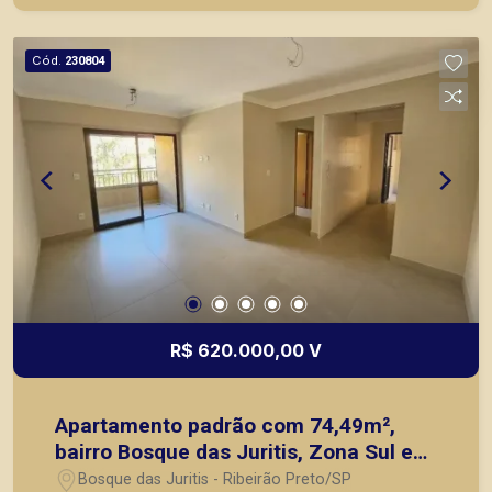
de pontos comerciais localizados na Zona Sul.
Cód.
230804
R$ 620.000,00 V
Apartamento padrão com 74,49m²,
bairro Bosque das Juritis, Zona Sul em
Ribeirão Preto/SP.
Bosque das Juritis - Ribeirão Preto/SP