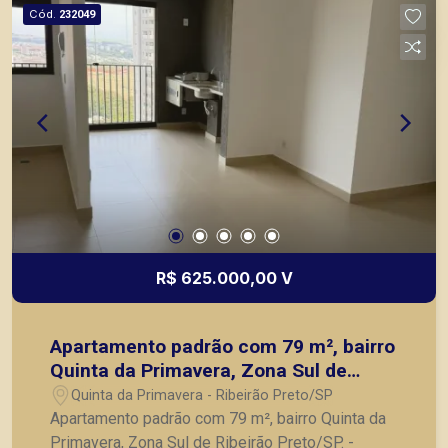
seu imóvel entre em contato com a Piramid
Cód.
232049
Imóveis, a sua imobiliária em Ribeirão Preto.
R$ 625.000,00 V
Apartamento padrão com 79 m², bairro
Quinta da Primavera, Zona Sul de
Ribeirão Preto/SP.
Quinta da Primavera - Ribeirão Preto/SP
Apartamento padrão com 79 m², bairro Quinta da
Primavera, Zona Sul de Ribeirão Preto/SP. -