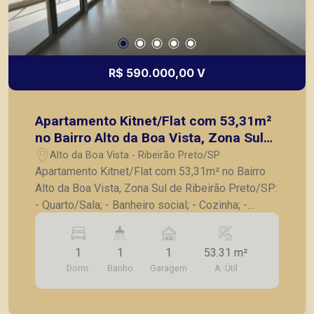
R$ 590.000,00 V
Apartamento Kitnet/Flat com 53,31m²
no Bairro Alto da Boa Vista, Zona Sul
de Ribeirão Preto/SP:
Alto da Boa Vista - Ribeirão Preto/SP
Apartamento Kitnet/Flat com 53,31m² no Bairro
Alto da Boa Vista, Zona Sul de Ribeirão Preto/SP:
- Quarto/Sala; - Banheiro social; - Cozinha; -
Lavanderia; - Varanda gourmet; - 1 Vaga de
garagem. A Piramid tem como objetivo atender
1
1
1
53.31 m²
seus clientes com agilidade e segurança, em
Dorm.
Banho
Garagem
A. Útil
locação, vendas de imóveis prontos, usados ou
mesmo nos principais lançamentos da cidade de
Ribeirão Preto.