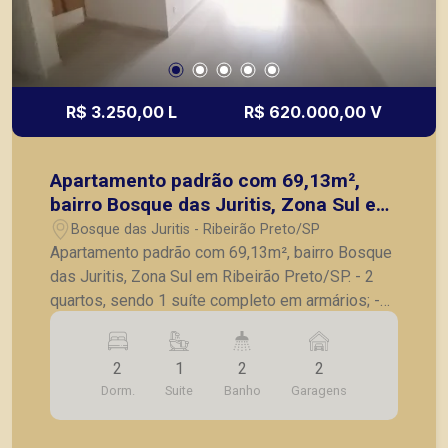
R$ 3.250,00 L
R$ 620.000,00 V
Apartamento padrão com 69,13m²,
bairro Bosque das Juritis, Zona Sul em
Ribeirão Preto/SP.
Bosque das Juritis - Ribeirão Preto/SP
Apartamento padrão com 69,13m², bairro Bosque
das Juritis, Zona Sul em Ribeirão Preto/SP. - 2
quartos, sendo 1 suíte completo em armários; -
Banheiro social; - Sala para 2 ambientes; -
Sacada; - Cozinha planejada; - Lavanderia; - 2
2
1
2
2
vagas de garagem. Também temos imóveis no
Dorm.
Suite
Banho
Garagens
Jardim Olhos d´Água, Nova Aliança, Jardim Irajá,
Bosque das Juritis, casas e apartamentos
próximos a mercados, farmácias, escolas, além