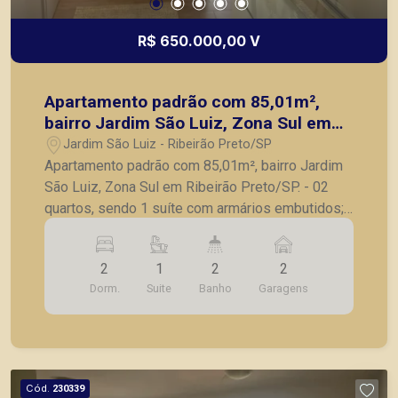
R$ 650.000,00 V
Apartamento padrão com 85,01m²,
bairro Jardim São Luiz, Zona Sul em
Ribeirão Preto/SP.
Jardim São Luiz - Ribeirão Preto/SP
Apartamento padrão com 85,01m², bairro Jardim
São Luiz, Zona Sul em Ribeirão Preto/SP. - 02
quartos, sendo 1 suíte com armários embutidos; -
Banheiro social; - Sala para 2 ambientes; -
Cozinha planejada; - Lavanderia; - 2 vagas de
2
1
2
2
garagem cobertas. A Piramid tem como objetivo
Dorm.
Suite
Banho
Garagens
atender seus clientes com agilidade e segurança,
em locação, vendas de imóveis prontos, usados
ou mesmo nos principais lançamentos da cidade
de Ribeirão Preto.
Cód.
230339