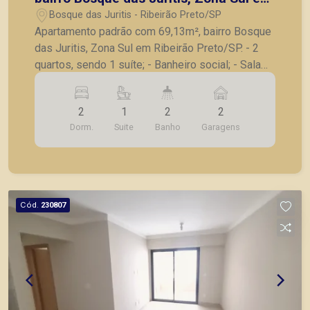
Ribeirão Preto/SP.
Bosque das Juritis - Ribeirão Preto/SP
Apartamento padrão com 69,13m², bairro Bosque
das Juritis, Zona Sul em Ribeirão Preto/SP. - 2
quartos, sendo 1 suíte; - Banheiro social; - Sala
para 2 ambientes; - Sacada; - Cozinha; -
Lavanderia; - 2 vagas de garagem. Também
2
1
2
2
temos imóveis no Jardim Olhos d´Água, Nova
Dorm.
Suite
Banho
Garagens
Aliança, Jardim Irajá, Bosque das Juritis, casas e
apartamentos próximos a mercados, farmácias,
escolas, além de pontos comerciais localizados
na Zona Sul.
Cód.
230807