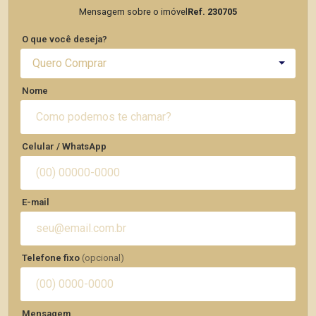
Mensagem sobre o imóvel
Ref. 230705
O que você deseja?
Quero Comprar
Nome
Celular / WhatsApp
E-mail
Telefone fixo
(opcional)
Mensagem