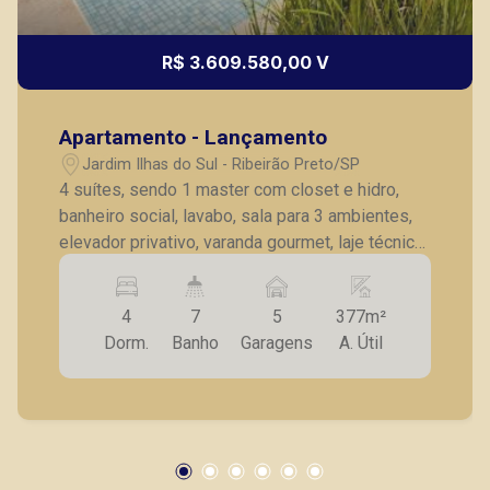
R$ 3.609.580,00 V
Apartamento - Lançamento
Jardim Ilhas do Sul - Ribeirão Preto/SP
4 suítes, sendo 1 master com closet e hidro,
banheiro social, lavabo, sala para 3 ambientes,
elevador privativo, varanda gourmet, laje técnica,
cozinha americana, lavanderia, suíte para
empregada, despensa, janelas automatizadas, 5
4
7
5
377m²
vagas de garagem cobertas. Status: Em obras,
Dorm.
Banho
Garagens
A. Útil
entrega prevista para Setembro de 2022.