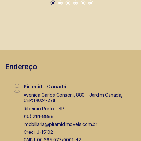
de pontos comerciais localizados na Zona Sul.
Endereço
Piramid - Canadá
Avenida Carlos Consoni, 880 - Jardim Canadá,
CEP:
14024-270
Ribeirão Preto - SP
(16) 2111-8888
imobiliaria@piramidimoveis.com.br
Creci: J-15102
CNPJ: 00.685.077/0001-42