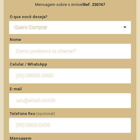
Mensagem sobre o imóvel
Ref. 230747
O que você deseja?
Quero Comprar
Nome
Celular / WhatsApp
E-mail
Telefone fixo
(opcional)
Mensagem