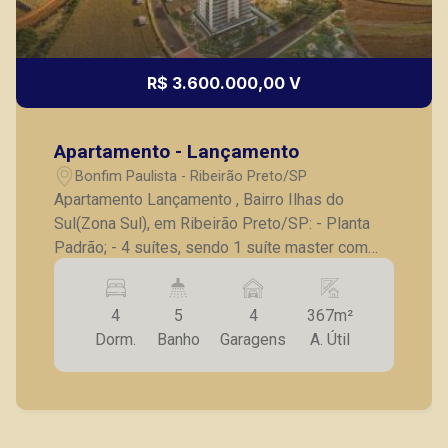
R$ 3.600.000,00 V
Apartamento - Lançamento
Bonfim Paulista - Ribeirão Preto/SP
Apartamento Lançamento , Bairro Ilhas do
Sul(Zona Sul), em Ribeirão Preto/SP: - Planta
Padrão; - 4 suítes, sendo 1 suíte master com
closet e banheiro com duas Cubas; - Lavabo; -
Sala para 2 ambientes; - Sala íntima; - Cozinha; -
4
5
4
367m²
Lavanderia; - Laje técnica; - Varanda gourmet; -
Dorm.
Banho
Garagens
A. Útil
Elevador privativo; - 4 vagas de garagem.
previsão de entrega é Junho de 2026 Também
temos imóveis no Nova Aliança, Jardim
Botânico, Jardim Canadá, casas e apartamentos
próximos a mercados, farmácias, escolas, além