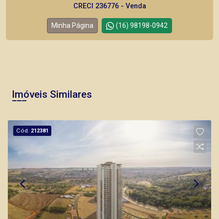
CRECI 236776 - Venda
Minha Página
(16) 98198-0942
Corretor(a) Online
Imóveis Similares
Cód.
212381